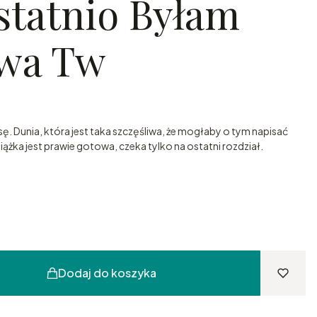
statnio Byłam
iwa Tw
sę. Dunia, która jest taka szczęśliwa, że mogłaby o tym napisać
iążka jest prawie gotowa, czeka tylko na ostatni rozdział.
Dodaj do koszyka