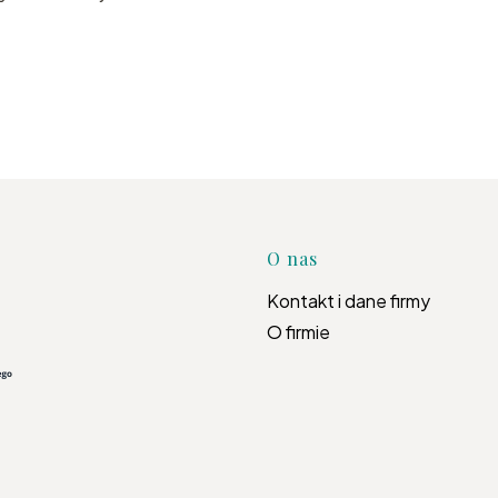
Linki w s
O nas
Kontakt i dane firmy
O firmie