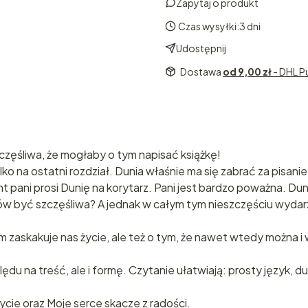
Zapytaj o produkt
Czas wysyłki:
3 dni
Udostępnij
Dostawa
od 9,00 zł
- DHL P
zczęśliwa, że mogłaby o tym napisać książkę!
lko na ostatni rozdział. Dunia właśnie ma się zabrać za pisan
t pani prosi Dunię na korytarz. Pani jest bardzo poważna. Dun
nów być szczęśliwa? A jednak w całym tym nieszczęściu wydar
m zaskakuje nas życie, ale też o tym, że nawet wtedy można 
du na treść, ale i formę. Czytanie ułatwiają: prosty język, du
ycie oraz Moje serce skacze z radości.