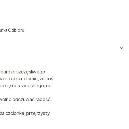
unkt Odbioru
ie bardzo szczęśliwego
ia od razu rozumie, że coś
za się coś radosnego, co
i wolno odczuwać radość.
ża czcionka, przejrzysty