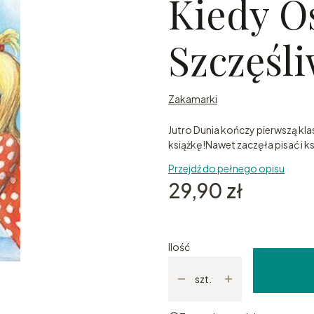
Kiedy O
Szczęśl
Zakamarki
Jutro Dunia kończy pierwszą kla
książkę!Nawet zaczęła pisać i ks
Przejdź do pełnego opisu
Cena
29,90 zł
Ilość
szt.