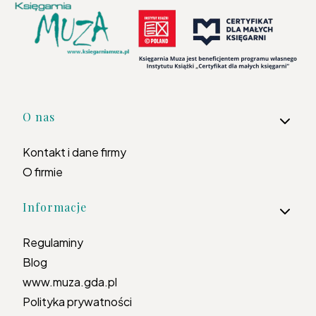
Linki w stopce
O nas
Kontakt i dane firmy
O firmie
Informacje
Regulaminy
Blog
www.muza.gda.pl
Polityka prywatności