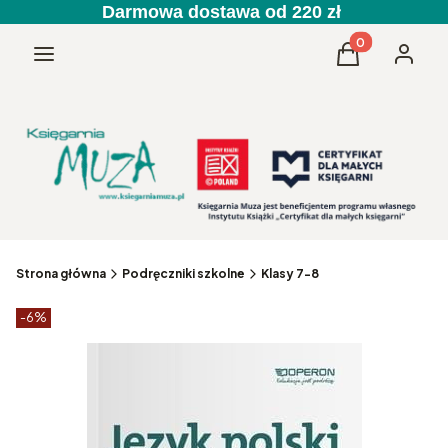
Darmowa dostawa od 220 zł
Produkty w kos
Menu
Koszyk
Zaloguj 
Strona główna
Podręczniki szkolne
Klasy 7-8
Etykiety produktu
zniżki
-6%