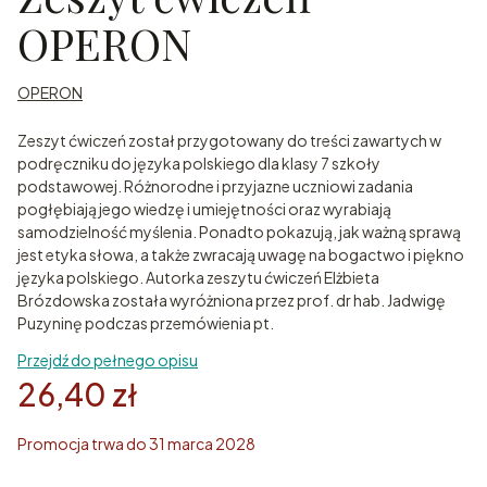
OPERON
OPERON
Zeszyt ćwiczeń został przygotowany do treści zawartych w
podręczniku do języka polskiego dla klasy 7 szkoły
podstawowej. Różnorodne i przyjazne uczniowi zadania
pogłębiają jego wiedzę i umiejętności oraz wyrabiają
samodzielność myślenia. Ponadto pokazują, jak ważną sprawą
jest etyka słowa, a także zwracają uwagę na bogactwo i piękno
języka polskiego. Autorka zeszytu ćwiczeń Elżbieta
Brózdowska została wyróżniona przez prof. dr hab. Jadwigę
Puzyninę podczas przemówienia pt.
Przejdź do pełnego opisu
26,40 zł
Promocja trwa do 31 marca 2028