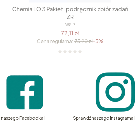
Chemia LO 3 Pakiet: podręcznik zbiór zadań
ZR
WSIP
72,11 zł
Cena regularna:
75,90 zł
-5%
 naszego Facebooka!
Sprawdź naszego Instagrama!