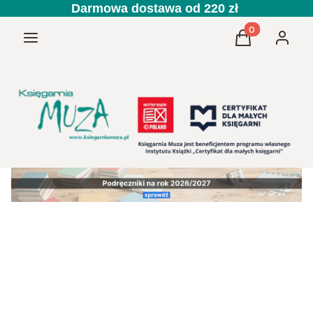
Darmowa dostawa od 220 zł
Produkty w kos
Menu
Koszyk
Zaloguj 
Przedszkole