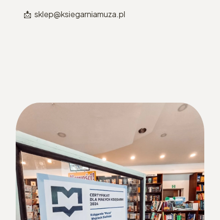
📩 sklep@ksiegarniamuza.pl