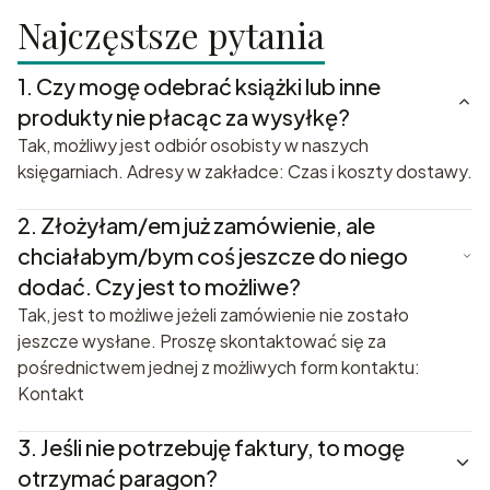
Najczęstsze pytania
1.
Czy mogę odebrać książki lub inne
produkty nie płacąc za wysyłkę?
Tak, możliwy jest odbiór osobisty w naszych
księgarniach. Adresy w zakładce: Czas i koszty dostawy.
2.
Złożyłam/em już zamówienie, ale
chciałabym/bym coś jeszcze do niego
dodać. Czy jest to możliwe?
Tak, jest to możliwe jeżeli zamówienie nie zostało
jeszcze wysłane. Proszę skontaktować się za
pośrednictwem jednej z możliwych form kontaktu:
Kontakt
3.
Jeśli nie potrzebuję faktury, to mogę
otrzymać paragon?