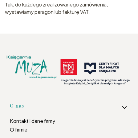
Tak, do każdego zrealizowanego zamówienia,
wystawiamy paragon lub fakturę VAT.
Linki w stopce
O nas
Kontakt i dane firmy
O firmie