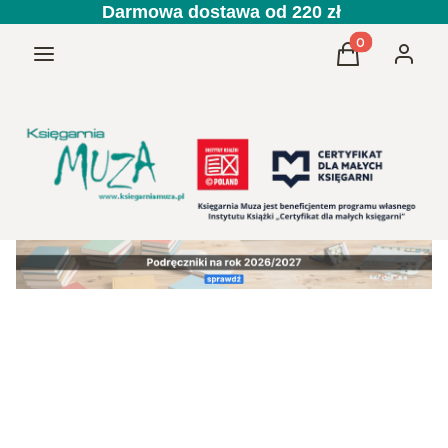
Darmowa dostawa od 220 zł
Produkty w kos
Menu
Koszyk
Zaloguj 
Przedszkole