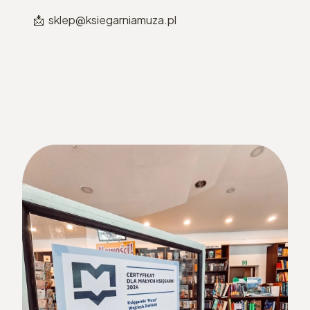
📩 sklep@ksiegarniamuza.pl