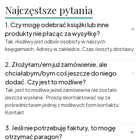
Najczęstsze pytania
1.
Czy mogę odebrać książki lub inne
produkty nie płacąc za wysyłkę?
Tak, możliwy jest odbiór osobisty w naszych
księgarniach. Adresy w zakładce: Czas i koszty dostawy.
2.
Złożyłam/em już zamówienie, ale
chciałabym/bym coś jeszcze do niego
dodać. Czy jest to możliwe?
Tak, jest to możliwe jeżeli zamówienie nie zostało
jeszcze wysłane. Proszę skontaktować się za
pośrednictwem jednej z możliwych form kontaktu:
Kontakt
3.
Jeśli nie potrzebuję faktury, to mogę
otrzymać paragon?