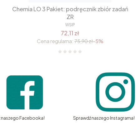
Chemia LO 3 Pakiet: podręcznik zbiór zadań
ZR
WSIP
72,11 zł
Cena regularna:
75,90 zł
-5%
 naszego Facebooka!
Sprawdź naszego Instagrama!