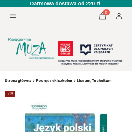
Darmowa dostawa od 220 zł
Produkty w kos
Menu
Koszyk
Zaloguj 
Strona główna
Podręczniki szkolne
Liceum, Technikum
Etykiety produktu
zniżki
-7%