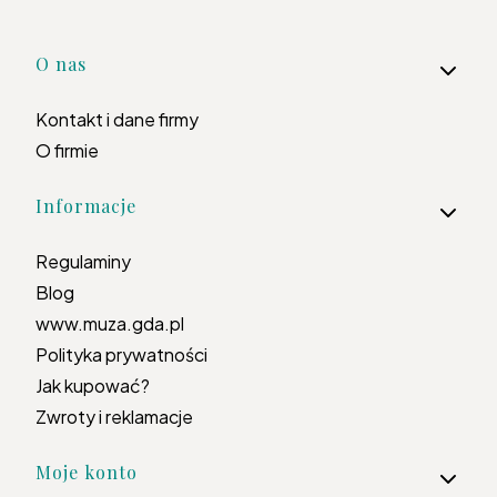
Linki w stopce
O nas
Kontakt i dane firmy
O firmie
Informacje
Regulaminy
Blog
www.muza.gda.pl
Polityka prywatności
Jak kupować?
Zwroty i reklamacje
Moje konto