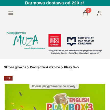
Darmowa dostawa od 220 zł
Produkty w kos
Menu
Koszyk
Zaloguj 
Strona główna
Podręczniki szkolne
Klasy 0–3
Etykiety produktu
zniżki
-5%