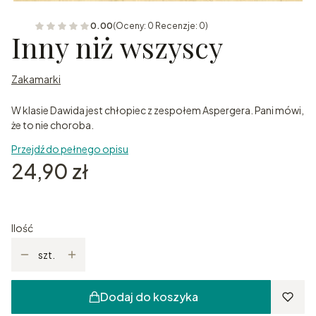
0.00
(Oceny: 0 Recenzje: 0)
Inny niż wszyscy
Zakamarki
W klasie Dawida jest chłopiec z zespołem Aspergera. Pani mówi,
że to nie choroba.
Przejdź do pełnego opisu
Cena
24,90 zł
Ilość
szt.
Dodaj do koszyka