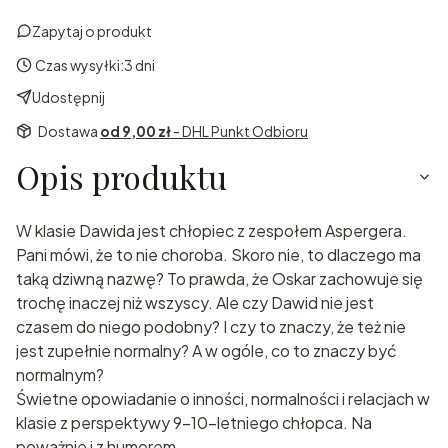
Zapytaj o produkt
Czas wysyłki:
3 dni
Udostępnij
Dostawa
od 9,00 zł
- DHL Punkt Odbioru
Opis produktu
W klasie Dawida jest chłopiec z zespołem Aspergera.
Pani mówi, że to nie choroba. Skoro nie, to dlaczego ma
taką dziwną nazwę? To prawda, że Oskar zachowuje się
trochę inaczej niż wszyscy. Ale czy Dawid nie jest
czasem do niego podobny? I czy to znaczy, że też nie
jest zupełnie normalny? A w ogóle, co to znaczy być
normalnym?
Świetne opowiadanie o inności, normalności i relacjach w
klasie z perspektywy 9-10-letniego chłopca. Na
poważnie i z humorem.