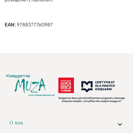
EAN:
9788377760987
Linki w stopce
O nas