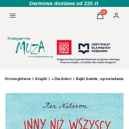
Darmowa dostawa od 220 zł
Produkty w kos
Menu
Koszyk
Zaloguj 
Strona główna
Książki
+ Dla dzieci
Bajki, baśnie , opowiadania