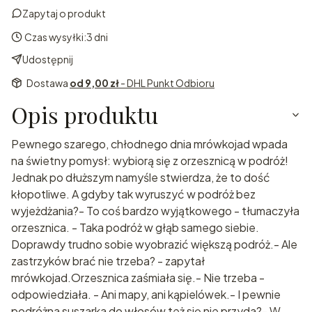
Zapytaj o produkt
Czas wysyłki:
3 dni
Udostępnij
Dostawa
od 9,00 zł
- DHL Punkt Odbioru
Opis produktu
Pewnego szarego, chłodnego dnia mrówkojad wpada
na świetny pomysł: wybiorą się z orzesznicą w podróż!
Jednak po dłuższym namyśle stwierdza, że to dość
kłopotliwe. A gdyby tak wyruszyć w podróż bez
wyjeżdżania?- To coś bardzo wyjątkowego - tłumaczyła
orzesznica. - Taka podróż w głąb samego siebie.
Doprawdy trudno sobie wyobrazić większą podróż.- Ale
zastrzyków brać nie trzeba? - zapytał
mrówkojad.Orzesznica zaśmiała się.- Nie trzeba -
odpowiedziała. - Ani mapy, ani kąpielówek.- I pewnie
podróżna suszarka do włosów też się nie przyda?- W