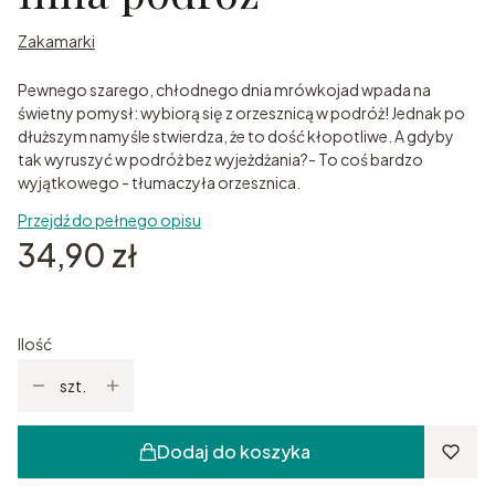
Zakamarki
Pewnego szarego, chłodnego dnia mrówkojad wpada na
świetny pomysł: wybiorą się z orzesznicą w podróż! Jednak po
dłuższym namyśle stwierdza, że to dość kłopotliwe. A gdyby
tak wyruszyć w podróż bez wyjeżdżania?- To coś bardzo
wyjątkowego - tłumaczyła orzesznica.
Przejdź do pełnego opisu
Cena
34,90 zł
Ilość
szt.
Dodaj do koszyka