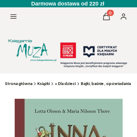
Darmowa dostawa od 220 zł
Produkty w kos
Menu
Koszyk
Zaloguj 
Strona główna
Książki
+ Dla dzieci
Bajki, baśnie , opowiadania