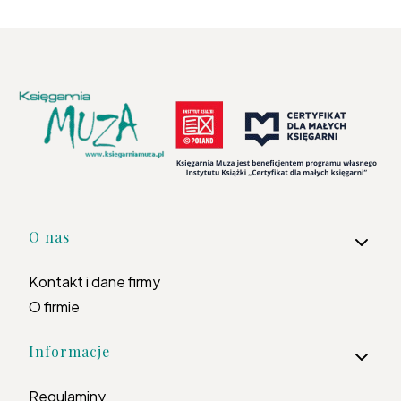
Linki w stopce
O nas
Kontakt i dane firmy
O firmie
Informacje
Regulaminy