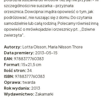
szczególności nie suszarka - przyznała
orzesznica.Dowcipna i mądra opowieść o tym, jak
podróżować, nie ruszając się z domu.Do czytania
samodzielnie lub całą rodziną.Polecamy również inną
opowieść o mrówkojadzie i orzesznicy pt. ,,Dziwne
zwierzęta".
Autorzy:
Lotta Olsson, Maria Nilsson Thore
Data premiery:
2013-05-15
EAN:
9788377760383
Format:
15x21,5 cm
Ilość stron:
34
ISBN:
9788377760383
Oprawa:
twarda
Rok wydania:
2013
Wydawnictwo:
Zakamarki