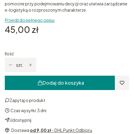
pomocne przy podejmowaniu decyzji oraz ułatwia zarządzanie
e-logistyką o rozproszonym charakterze.
Przejdź do pełnego opisu
Cena
45,00 zł
Ilość
szt.
Dodaj do koszyka
Zapytaj o produkt
Czas wysyłki:
3 dni
Udostępnij
Dostawa
od 9,00 zł
- DHL Punkt Odbioru