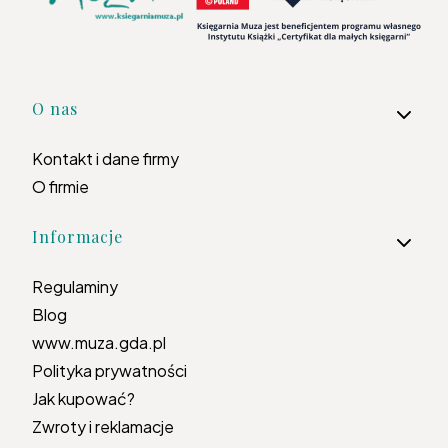
Linki w stopce
O nas
Kontakt i dane firmy
O firmie
Informacje
Regulaminy
Blog
www.muza.gda.pl
Polityka prywatności
Jak kupować?
Zwroty i reklamacje