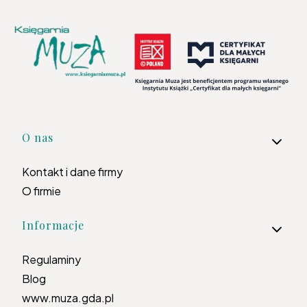
Linki w stopce
O nas
Kontakt i dane firmy
O firmie
Informacje
Regulaminy
Blog
www.muza.gda.pl