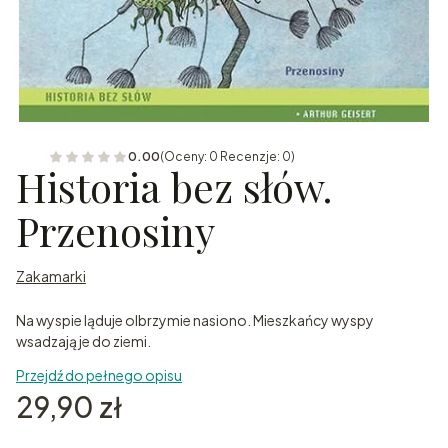
0.00
(Oceny: 0 Recenzje: 0)
Historia bez słów.
Przenosiny
Zakamarki
Na wyspie ląduje olbrzymie nasiono. Mieszkańcy wyspy
wsadzają je do ziemi.
Przejdź do pełnego opisu
Cena
29,90 zł