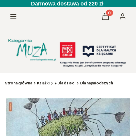
Darmowa dostawa od 220 zł
Produkty w kos
Menu
Koszyk
Zaloguj 
Strona główna
Książki
+ Dla dzieci
Dla najmłodszych