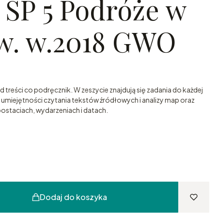
 SP 5 Podróże w
ćw. w.2018 GWO
 treści co podręcznik. W zeszycie znajdują się zadania do każdej
i umiejętności czytania tekstów źródłowych i analizy map oraz
ostaciach, wydarzeniach i datach.
Dodaj do koszyka