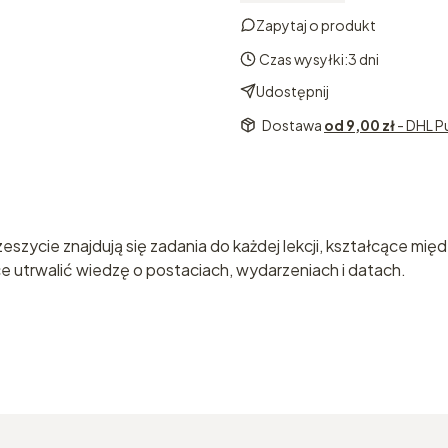
Zapytaj o produkt
Czas wysyłki:
3 dni
Udostępnij
Dostawa
od 9,00 zł
- DHL P
szycie znajdują się zadania do każdej lekcji, kształcące międ
e utrwalić wiedzę o postaciach, wydarzeniach i datach.