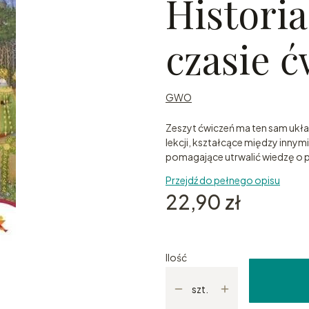
Historia
czasie 
GWO
Zeszyt ćwiczeń ma ten sam układ
lekcji, kształcące między innym
pomagające utrwalić wiedzę o p
Przejdź do pełnego opisu
Cena
22,90 zł
Ilość
szt.