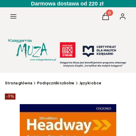
Darmowa dostawa od 220 zł
Produkty w kos
Menu
Koszyk
Zaloguj 
Strona główna
Podręczniki szkolne
Języki obce
Etykiety produktu
zniżki
-9%