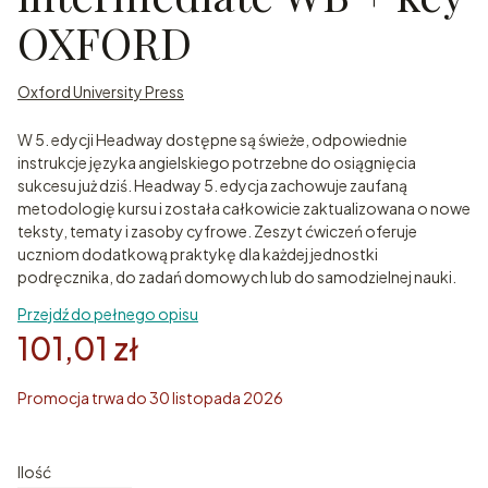
OXFORD
Oxford University Press
W 5. edycji Headway dostępne są świeże, odpowiednie
instrukcje języka angielskiego potrzebne do osiągnięcia
sukcesu już dziś. Headway 5. edycja zachowuje zaufaną
metodologię kursu i została całkowicie zaktualizowana o nowe
teksty, tematy i zasoby cyfrowe. Zeszyt ćwiczeń oferuje
uczniom dodatkową praktykę dla każdej jednostki
podręcznika, do zadań domowych lub do samodzielnej nauki.
Przejdź do pełnego opisu
101,01 zł
Promocja trwa do 30 listopada 2026
Ilość