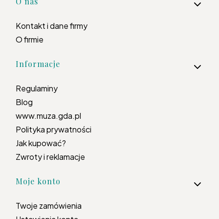
Linki w stopce
O nas
Kontakt i dane firmy
O firmie
Informacje
Regulaminy
Blog
www.muza.gda.pl
Polityka prywatności
Jak kupować?
Zwroty i reklamacje
Moje konto
Twoje zamówienia