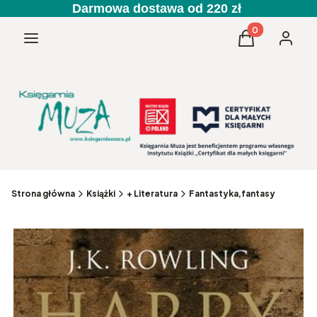
Darmowa dostawa od 220 zł
Produkty w kos
Menu
Koszyk
Zaloguj 
Strona główna
Książki
+ Literatura
Fantastyka,fantasy