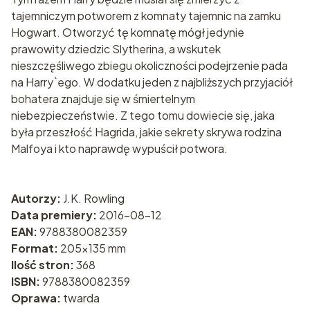
tajemniczym potworem z komnaty tajemnic na zamku
Hogwart. Otworzyć tę komnatę mógł jedynie
prawowity dziedzic Slytherina, a wskutek
nieszczęśliwego zbiegu okoliczności podejrzenie pada
na Harry`ego. W dodatku jeden z najbliższych przyjaciół
bohatera znajduje się w śmiertelnym
niebezpieczeństwie. Z tego tomu dowiecie się, jaka
była przeszłość Hagrida, jakie sekrety skrywa rodzina
Malfoya i kto naprawdę wypuścił potwora.
Autorzy:
J.K. Rowling
Data premiery:
2016-08-12
EAN:
9788380082359
Format:
205x135 mm
Ilość stron:
368
ISBN:
9788380082359
Oprawa:
twarda