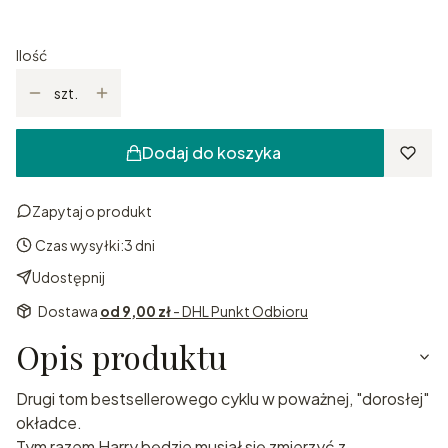
Ilość
szt.
Dodaj do koszyka
Zapytaj o produkt
Czas wysyłki:
3 dni
Udostępnij
Dostawa
od 9,00 zł
- DHL Punkt Odbioru
Opis produktu
Drugi tom bestsellerowego cyklu w poważnej, "dorosłej"
okładce.
Tym razem Harry będzie musiał się zmierzyć z