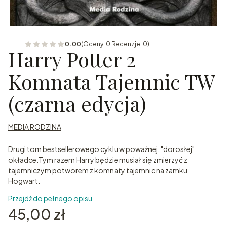
0.00
(Oceny: 0 Recenzje: 0)
Harry Potter 2
Komnata Tajemnic TW
(czarna edycja)
MEDIA RODZINA
Drugi tom bestsellerowego cyklu w poważnej, "dorosłej"
okładce.Tym razem Harry będzie musiał się zmierzyć z
tajemniczym potworem z komnaty tajemnic na zamku
Hogwart.
Przejdź do pełnego opisu
Cena
45,00 zł