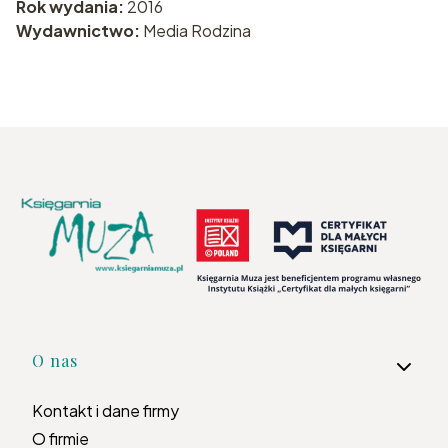
Rok wydania:
2016
Wydawnictwo:
Media Rodzina
Linki w stopce
O nas
Kontakt i dane firmy
O firmie