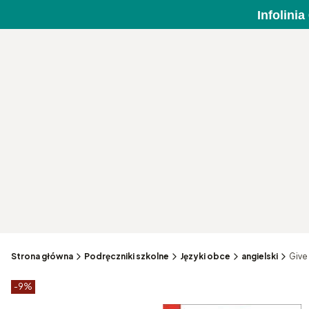
Infolini
Strona główna
Podręczniki szkolne
Języki obce
angielski
Give
Etykiety produktu
zniżki
-9%