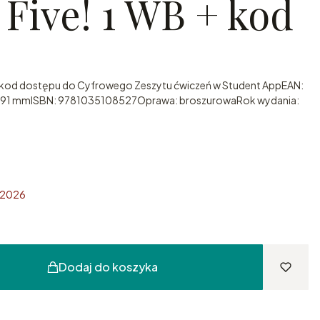
Five! 1 WB + kod
ń + kod dostępu do Cyfrowego Zeszytu ćwiczeń w Student AppEAN:
91 mmISBN: 9781035108527Oprawa: broszurowaRok wydania:
a 2026
Dodaj do koszyka