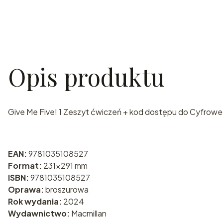
Opis produktu
Give Me Five! 1 Zeszyt ćwiczeń + kod dostępu do Cyfrow
EAN:
9781035108527
Format:
231x291 mm
ISBN:
9781035108527
Oprawa:
broszurowa
Rok wydania:
2024
Wydawnictwo:
Macmillan