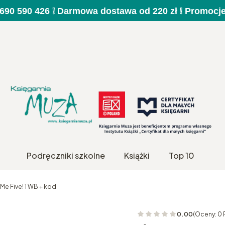
a 690 590 426 ❕ Darmowa dostawa od 220 zł ❕ Promocj
Podręczniki szkolne
Książki
Top 10
 Me Five! 1 WB + kod
0.00
(Oceny: 0 