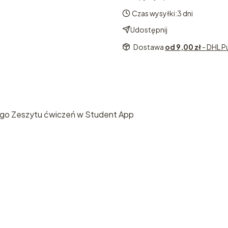
Czas wysyłki:
3 dni
Udostępnij
Dostawa
od 9,00 zł
- DHL P
ego Zeszytu ćwiczeń w Student App