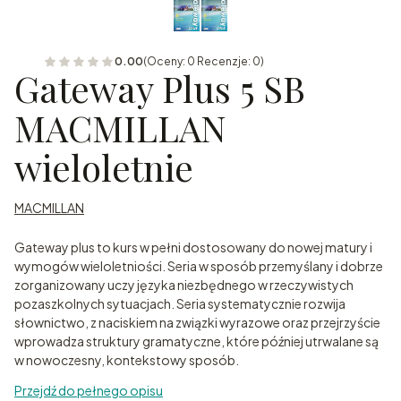
0.00
(Oceny: 0 Recenzje: 0)
Gateway Plus 5 SB
MACMILLAN
wieloletnie
MACMILLAN
Gateway plus to kurs w pełni dostosowany do nowej matury i
wymogów wieloletniości. Seria w sposób przemyślany i dobrze
zorganizowany uczy języka niezbędnego w rzeczywistych
pozaszkolnych sytuacjach. Seria systematycznie rozwija
słownictwo, z naciskiem na związki wyrazowe oraz przejrzyście
wprowadza struktury gramatyczne, które później utrwalane są
w nowoczesny, kontekstowy sposób.
Przejdź do pełnego opisu