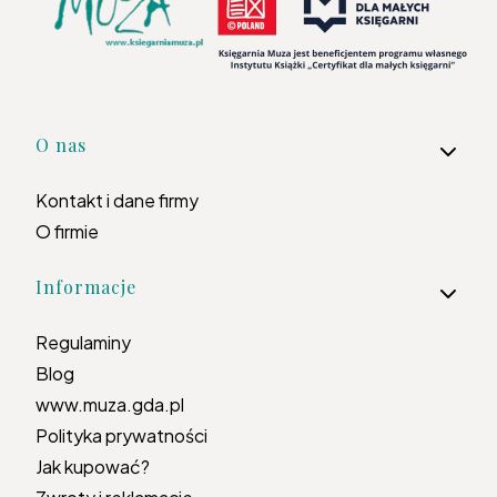
Linki w stopce
O nas
Kontakt i dane firmy
O firmie
Informacje
Regulaminy
Blog
www.muza.gda.pl
Polityka prywatności
Jak kupować?