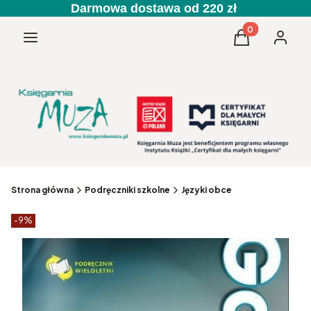
Darmowa dostawa od 220 zł
Produkty w kos
Menu
Koszyk
Zaloguj 
Strona główna
Podręczniki szkolne
Języki obce
Etykiety produktu
zniżki
-9%