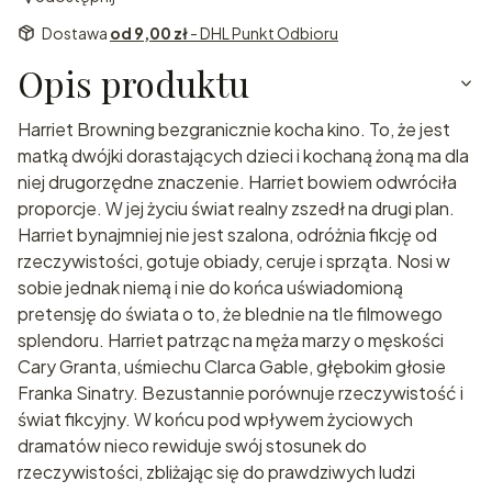
Dostawa
od 9,00 zł
- DHL Punkt Odbioru
Opis produktu
Harriet Browning bezgranicznie kocha kino. To, że jest
matką dwójki dorastających dzieci i kochaną żoną ma dla
niej drugorzędne znaczenie. Harriet bowiem odwróciła
proporcje. W jej życiu świat realny zszedł na drugi plan.
Harriet bynajmniej nie jest szalona, odróżnia fikcję od
rzeczywistości, gotuje obiady, ceruje i sprząta. Nosi w
sobie jednak niemą i nie do końca uświadomioną
pretensję do świata o to, że blednie na tle filmowego
splendoru. Harriet patrząc na męża marzy o męskości
Cary Granta, uśmiechu Clarca Gable, głębokim głosie
Franka Sinatry. Bezustannie porównuje rzeczywistość i
świat fikcyjny. W końcu pod wpływem życiowych
dramatów nieco rewiduje swój stosunek do
rzeczywistości, zbliżając się do prawdziwych ludzi