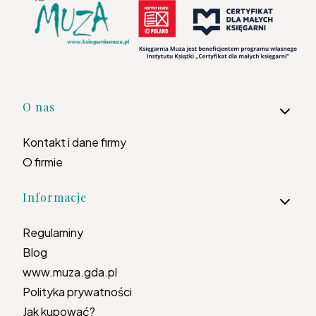
Linki w stopce
O nas
Kontakt i dane firmy
O firmie
Informacje
Regulaminy
Blog
www.muza.gda.pl
Polityka prywatności
Jak kupować?