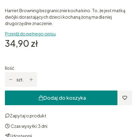
Harriet Browning bezgranicznie kocha kino. To, że jest matką
dwójki dorastających dzieci i kochaną żoną ma dla niej
drugorzędne znaczenie.
Przejdź do pełnego opisu
Cena
34,90 zł
Ilość
szt.
Dodaj do koszyka
Zapytaj o produkt
Czas wysyłki:
3 dni
Udostępnij