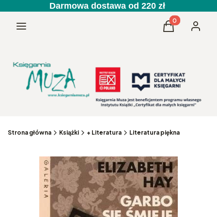
Darmowa dostawa od 220 zł
Produkty w kos
Menu
Koszyk
Zaloguj 
Strona główna
Książki
+ Literatura
Literatura piękna