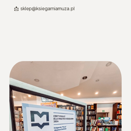
📩 sklep@ksiegarniamuza.pl