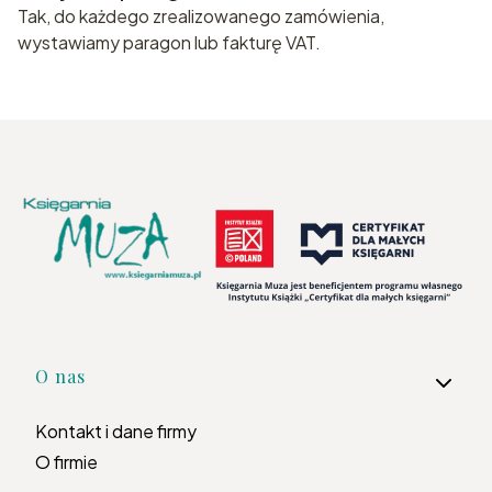
Tak, do każdego zrealizowanego zamówienia,
wystawiamy paragon lub fakturę VAT.
Linki w stopce
O nas
Kontakt i dane firmy
O firmie