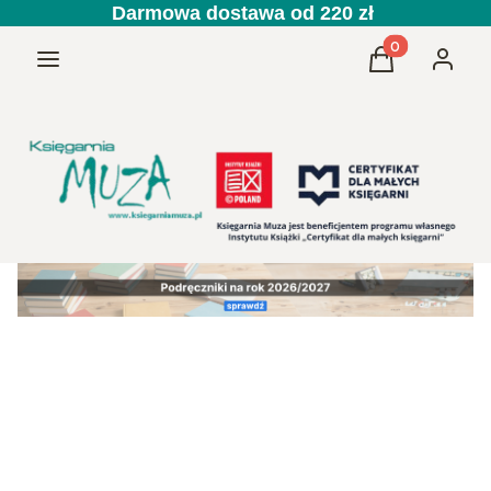
Darmowa dostawa od 220 zł
Produkty w kos
Menu
Koszyk
Zaloguj 
Przedszkole