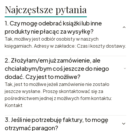
Najczęstsze pytania
1.
Czy mogę odebrać książki lub inne
produkty nie płacąc za wysyłkę?
Tak, możliwy jest odbiór osobisty w naszych
księgarniach. Adresy w zakładce: Czas i koszty dostawy.
2.
Złożyłam/em już zamówienie, ale
chciałabym/bym coś jeszcze do niego
dodać. Czy jest to możliwe?
Tak, jest to możliwe jeżeli zamówienie nie zostało
jeszcze wysłane. Proszę skontaktować się za
pośrednictwem jednej z możliwych form kontaktu:
Kontakt
3.
Jeśli nie potrzebuję faktury, to mogę
otrzymać paragon?