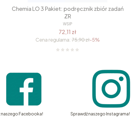
Chemia LO 3 Pakiet: podręcznik zbiór zadań
ZR
WSIP
72,11 zł
Cena regularna:
75,90 zł
-5%
 naszego Facebooka!
Sprawdź naszego Instagrama!