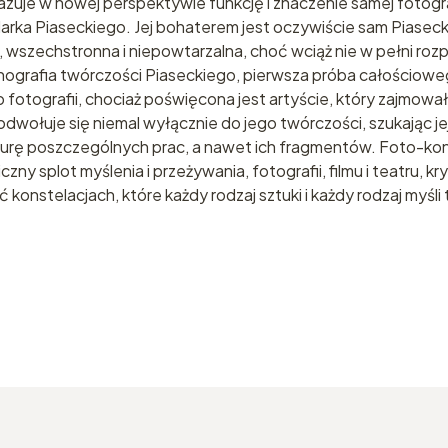
azuje w nowej perspektywie funkcję i znaczenie samej fotogr
ka Piaseckiego. Jej bohaterem jest oczywiście sam Piasecki (
 wszechstronna i niepowtarzalna, choć wciąż nie w pełni ro
nografia twórczości Piaseckiego, pierwsza próba całościowe
 fotografii, chociaż poświęcona jest artyście, który zajmował 
ż odwołuje się niemal wyłącznie do jego twórczości, szukając
ekturę poszczególnych prac, a nawet ich fragmentów. Foto-kon
 splot myślenia i przeżywania, fotografii, filmu i teatru, kry
konstelacjach, które każdy rodzaj sztuki i każdy rodzaj myśli