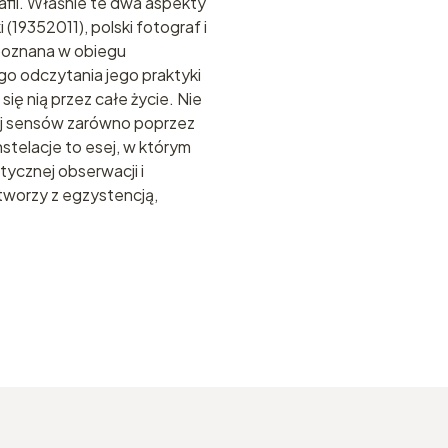
afii. Właśnie te dwa aspekty
19352011), polski fotograf i
zpoznana w obiegu
go odczytania jego praktyki
się nią przez całe życie. Nie
 jej sensów zarówno poprzez
stelacje to esej, w którym
tycznej obserwacji i
 tworzy z egzystencją,