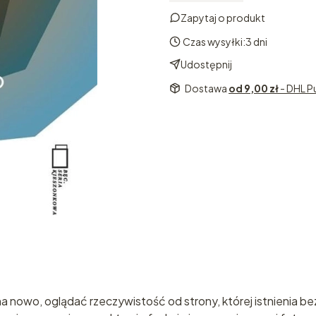
Zapytaj o produkt
Czas wysyłki:
3 dni
Udostępnij
Dostawa
od 9,00 zł
- DHL P
a nowo, oglądać rzeczywistość od strony, której istnienia be