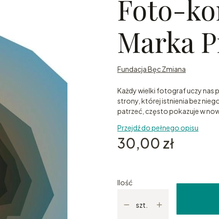
Foto-ko
Marka P
Fundacja Bęc Zmiana
Każdy wielki fotograf uczy nas
strony, której istnienia bez nie
patrzeć, często pokazuje w nowe
Przejdź do pełnego opisu
Cena
30,00 zł
Ilość
szt.