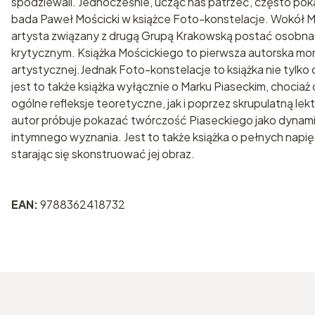
spodziewali. Jednocześnie, ucząc nas patrzeć, często pok
bada Paweł Mościcki w książce Foto-konstelacje. Wokół Mar
artysta związany z drugą Grupą Krakowską postać osobna,
krytycznym. Książka Mościckiego to pierwsza autorska mo
artystycznej.Jednak Foto-konstelacje to książka nie tylko o
jest to także książka wyłącznie o Marku Piaseckim, chocia
ogólne refleksje teoretyczne, jak i poprzez skrupulatną l
autor próbuje pokazać twórczość Piaseckiego jako dynamiczny
intymnego wyznania. Jest to także książka o pełnych napięć 
starając się skonstruować jej obraz.
EAN:
9788362418732