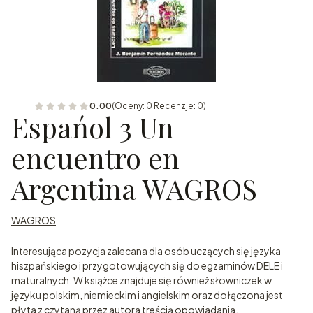
0.00
(Oceny: 0 Recenzje: 0)
Espańol 3 Un
encuentro en
Argentina WAGROS
WAGROS
Interesująca pozycja zalecana dla osób uczących się języka
hiszpańskiego i przygotowujących się do egzaminów DELE i
maturalnych. W książce znajduje się również słowniczek w
języku polskim, niemieckim i angielskim oraz dołączona jest
płyta z czytaną przez autora treścią opowiadania.