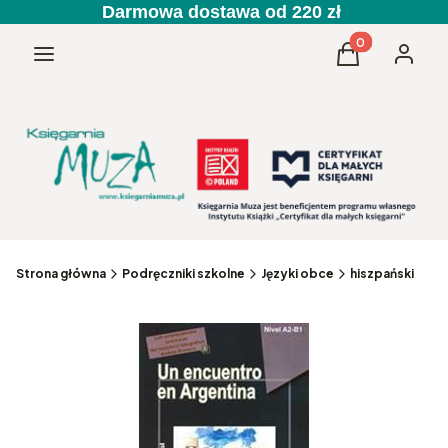
Darmowa dostawa od 220 zł
Produkty w kos
Menu
Koszyk
Zaloguj 
Strona główna
Podręczniki szkolne
Języki obce
hiszpański