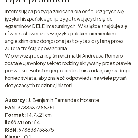
Interesująca pozycja zalecana dla osób uczących się
języka hiszpańskiego i przygotowujących się do
egzaminów DELE i maturalnych. W książce znajduje się
również słowniczek w języku polskim, niemieckim i
angielskim oraz dołączona jest płyta z czytaną przez
autora treścią opowiadania.
W pierwszą rocznicę śmierci matki Andreasa Romero
zostaje ujawniony sekret rodziny skrywany przez prawie
pół wieku. Bohater i jego siostra Luisa udają się na drugi
koniec świata, aby znaleźć odpowiedzi na wiele pytań
dotyczących rodzinnej historii.
Autorzy:
J. Benjamin Fernandez Morante
EAN:
9788387388751
Format:
14,7x21 cm
Ilość stron:
64
ISBN:
9788387388751
Klasa:
LO 1