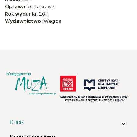
Oprawa:
broszurowa
Rok wydania:
2011
Wydawnictwo:
Wagros
Linki w stopce
O nas