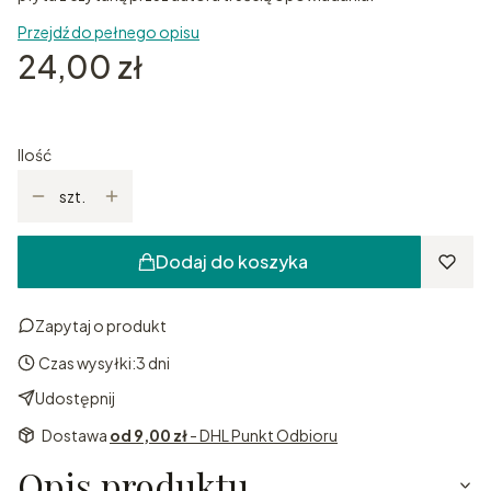
Przejdź do pełnego opisu
Cena
24,00 zł
Ilość
szt.
Dodaj do koszyka
Zapytaj o produkt
Czas wysyłki:
3 dni
Udostępnij
Dostawa
od 9,00 zł
- DHL Punkt Odbioru
Opis produktu