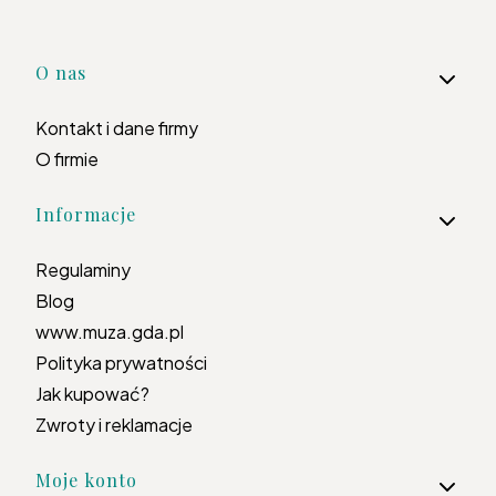
Linki w stopce
O nas
Kontakt i dane firmy
O firmie
Informacje
Regulaminy
Blog
www.muza.gda.pl
Polityka prywatności
Jak kupować?
Zwroty i reklamacje
Moje konto