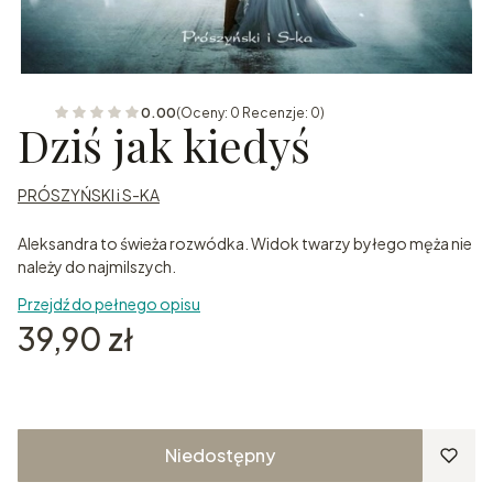
0.00
(Oceny: 0 Recenzje: 0)
Dziś jak kiedyś
PRÓSZYŃSKI i S-KA
Aleksandra to świeża rozwódka. Widok twarzy byłego męża nie
należy do najmilszych.
Przejdź do pełnego opisu
Cena
39,90 zł
Niedostępny