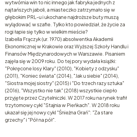
wytwórnia win to nic innego jak fabryka jednych z
najtańszych jaboli, a miasteczko zatrzymało się w
głębokim PRL-u i ukochane najdroższe buty muszą
wylądować w szafie. Tylko kto powiedział, że życie za
rogi łapie się tylko w wielkim mieście?
Izabella Frączyk (ur. 1970) absolwentka Akademii
Ekonomicznej w Krakowie oraz Wyższej Szkoły Handlu i
Finansów Międzynarodowych w Warszawie. Pisaniem
zajęła się w 2009 roku. Do tej pory wydała książki:
"Pokręcone losy Klary" (2010), "Kobiety z odzysku"
(2011), "Koniec świata" (2014), "Jak u siebie" (2014),
"Siostra mojej siostry" (2015) i "Do trzech razy sztuka"
(2016), "Wszystko nie tak" (2018) wszystkie ciepło
przyjęte przez Czytelniczki. W 2017 roku na rynek trafił
trzytomowy cykl "Stajnia w Pieńkach". W 2018 roku
ukazał się jej nowy cykl "Śnieżna Grań": "Za stare
grzechy" i "Pół na pół".