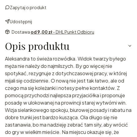
Zapytaj o produkt
Udostępnij
Dostawa
od 9,00 zł
- DHL Punkt Odbioru
Opis produktu
Aleksandra to świeża rozwódka. Widok twarzy byłego
męża nie należy do najmilszych. By go więcej nie
spotykać, rezygnuje z dotychczasowej pracy, w której
mijali się codziennie. O nową nie jest tak łatwo, ale od
czego ma się koleżanki i notesy pełne kontaktów. Z
pomocą przychodzi najlepsza przyjaciółka i proponuje
posadę w ulokowanej na prowincji starej wytwórni win.
Wizja sielankowego spokoju, biurowej posady i rabatu na
dobre trunki jest bardzo kusząca. Ola długo się nie
zastanawia, bo ma nadzieję zebrać tam siły, aby wrócić
do gry w wielkim mieście. Na miejscu okazuje się, że