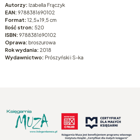
Autorzy:
Izabella Frączyk
EAN:
9788381690102
Format:
12,5x19,5 cm
Ilość stron:
520
ISBN:
9788381690102
Oprawa:
broszurowa
Rok wydania:
2018
Wydawnictwo:
Prószyński i S-ka