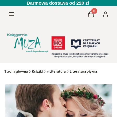
Darmowa dostawa od 220 zł
Produkty w kos
Menu
Koszyk
Zaloguj 
Strona główna
Książki
+ Literatura
Literatura piękna