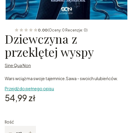
0.00
(Oceny: 0 Recenzje: 0)
Dziewczyna z
przeklętej wyspy
Sine Qua Non
Wars wciąż ma swoje tajemnice.Sawa - swoich ulubieńców.
Przejdź do pełnego opisu
Cena
54,99 zł
Ilość