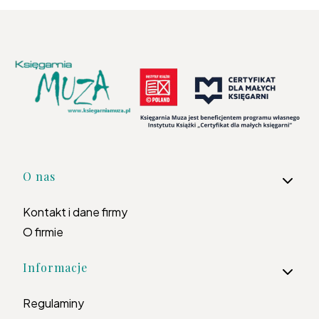
Linki w stopce
O nas
Kontakt i dane firmy
O firmie
Informacje
Regulaminy