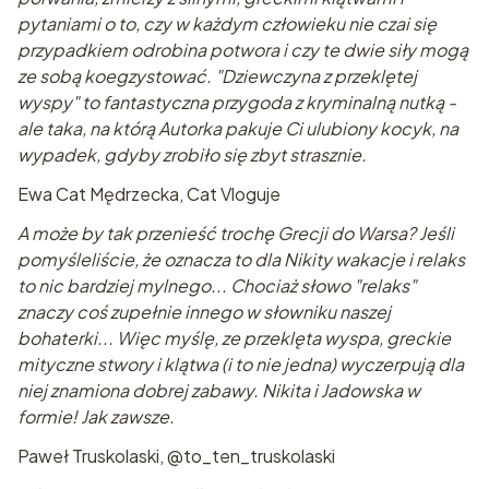
pytaniami o to, czy w każdym człowieku nie czai się
przypadkiem odrobina potwora i czy te dwie siły mogą
ze sobą koegzystować. "Dziewczyna z przeklętej
wyspy" to fantastyczna przygoda z kryminalną nutką -
ale taka, na którą Autorka pakuje Ci ulubiony kocyk, na
wypadek, gdyby zrobiło się zbyt strasznie.
Ewa Cat Mędrzecka, Cat Vloguje
A może by tak przenieść trochę Grecji do Warsa? Jeśli
pomyśleliście, że oznacza to dla Nikity wakacje i relaks
to nic bardziej mylnego... Chociaż słowo "relaks"
znaczy coś zupełnie innego w słowniku naszej
bohaterki... Więc myślę, ze przeklęta wyspa, greckie
mityczne stwory i klątwa (i to nie jedna) wyczerpują dla
niej znamiona dobrej zabawy. Nikita i Jadowska w
formie! Jak zawsze.
Paweł Truskolaski, @to_ten_truskolaski