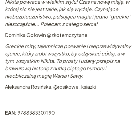
Nikita powraca w wielkim stylu! Czas na nową misję, w
której nic nie jest takie, jak się wydaje. Czyhające
niebezpieczeństwo, pulsująca magia i jedno "greckie"
nieszczęście... Polecam z całego serca!
Dominika Gołowin @zkotemczytane
Greckie mity, tajemnicze porwanie i nieprzewidywalny
ojciec, który zrobi wszystko, by odzyskać córkę, a w
tym wszystkim Nikita. To prosty i udany przepis na
brawurową historię z nutką ciętego humoru i
nieobliczalną magią Warsa i Sawy.
Aleksandra Rosińska, @rosikowe_ksiazki
EAN:
9788383307190