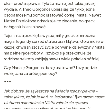
oka - prosta sprawa. Tyle że nic nie jest takie, jak się
wydaje. A Theo Gorgonos upiera się, że tylko jedna
osoba może mu pomóc uratować córkę: Nikita. Nawet
Matka Przełożona odradza jej to zlecenie, bo grecki
bałagan lubi eskalować.
Tajemnicza przeklęta wyspa, mity greckie i mroczna
magia, legendy sprzed stuleci oraz klątwa, która może w
każdej chwili zniszczyć życie porwanej dziewczyny Nikita
ma pełne ręce roboty. I szybko się przekonuje, że
rodzinne sekrety zabijają nawet wiele pokoleń później.
Czy Madalę Gorgonos da się uratować? I czy będzie
wdzięczna za próbę pomocy?
***
Jak dobrze, że są jeszcze na świecie rzeczy pewne -
takie jak to, że jak jesień, to Jadowska! Tym razem nasza
ulubiona najemniczka Nikita zajmie się sprawą
porwania, zmierzy z silnymi, greckimi klątwami i