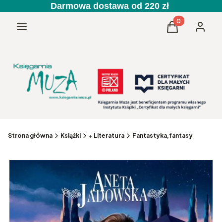
Darmowa dostawa od 220 zł
Produkty w kos
Menu
Koszyk
Zaloguj 
Strona główna
Książki
+ Literatura
Fantastyka,fantasy