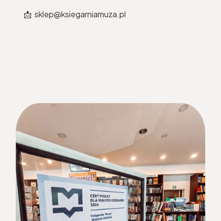
📩 sklep@ksiegarniamuza.pl