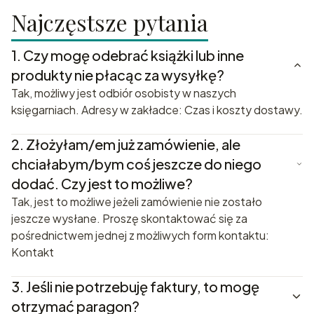
Najczęstsze pytania
1.
Czy mogę odebrać książki lub inne
produkty nie płacąc za wysyłkę?
Tak, możliwy jest odbiór osobisty w naszych
księgarniach. Adresy w zakładce: Czas i koszty dostawy.
2.
Złożyłam/em już zamówienie, ale
chciałabym/bym coś jeszcze do niego
dodać. Czy jest to możliwe?
Tak, jest to możliwe jeżeli zamówienie nie zostało
jeszcze wysłane. Proszę skontaktować się za
pośrednictwem jednej z możliwych form kontaktu:
Kontakt
3.
Jeśli nie potrzebuję faktury, to mogę
otrzymać paragon?