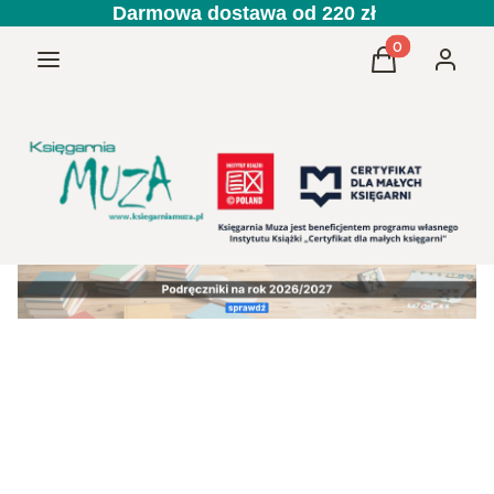
Darmowa dostawa od 220 zł
Produkty w kos
Menu
Koszyk
Zaloguj 
Przedszkole