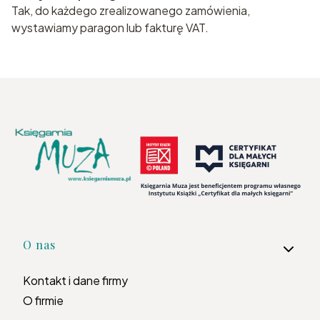
Tak, do każdego zrealizowanego zamówienia,
wystawiamy paragon lub fakturę VAT.
Linki w stopce
O nas
Kontakt i dane firmy
O firmie