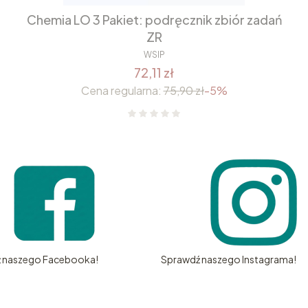
Chemia LO 3 Pakiet: podręcznik zbiór zadań
ZR
WSIP
72,11 zł
Cena regularna:
75,90 zł
-5%
 naszego Facebooka!
Sprawdź naszego Instagrama!