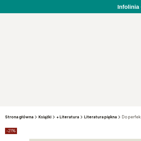
Infolini
Strona główna
Książki
+ Literatura
Literatura piękna
Do perfek
Etykiety produktu
zniżki
-21%