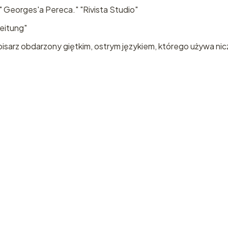
" Georges'a Pereca." "Rivista Studio"
Zeitung"
 pisarz obdarzony giętkim, ostrym językiem, którego używa nicz