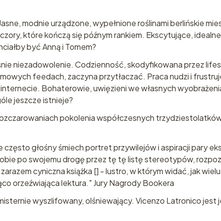
. Jasne, modnie urządzone, wypełnione roślinami berlińskie m
czory, które kończą się późnym rankiem. Ekscytujące, idealne
hciałby być Anną i Tomem?
śnie niezadowolenie. Codzienność, skodyfikowana przez lif
wych feedach, zaczyna przytłaczać. Praca nudzi i frustruje,
 internecie. Bohaterowie, uwięzieni we własnych wyobrażenia
le jeszcze istnieje?
i rozczarowaniach pokolenia współczesnych trzydziestolatkó
 często głośny śmiech portret przywilejów i aspiracji pary ek
c sobie po swojemu drogę przez tę tę listę stereotypów, rozpoz
arazem cyniczna książka [] - lustro, w którym widać, jak wielu
jąco orzeźwiająca lektura." Jury Nagrody Bookera
isternie wyszlifowany, olśniewający. Vicenzo Latronico jest 