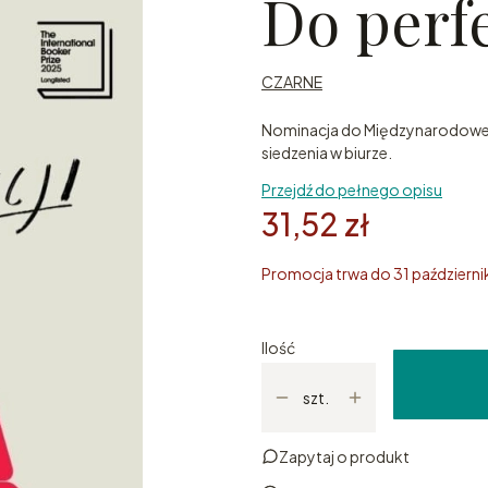
Do perfe
CZARNE
Nominacja do Międzynarodowej 
siedzenia w biurze.
Przejdź do pełnego opisu
31,52 zł
Promocja trwa do 31 październ
Ilość
szt.
Zapytaj o produkt