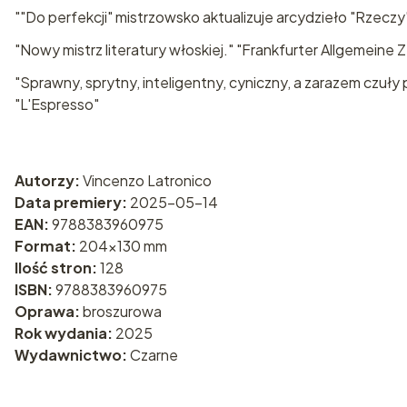
""Do perfekcji" mistrzowsko aktualizuje arcydzieło "Rzeczy
"Nowy mistrz literatury włoskiej." "Frankfurter Allgemeine 
"Sprawny, sprytny, inteligentny, cyniczny, a zarazem czuły
"L'Espresso"
Autorzy:
Vincenzo Latronico
Data premiery:
2025-05-14
EAN:
9788383960975
Format:
204x130 mm
Ilość stron:
128
ISBN:
9788383960975
Oprawa:
broszurowa
Rok wydania:
2025
Wydawnictwo:
Czarne