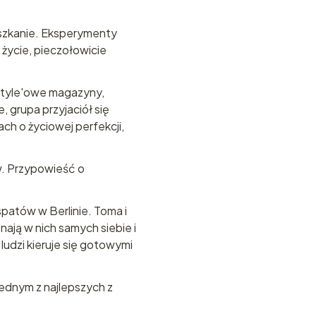
ieszkanie. Eksperymenty
 życie, pieczołowicie
estyle'owe magazyny,
 grupa przyjaciół się
ch o życiowej perfekcji,
w. Przypowieść o
spatów w Berlinie. Toma i
nają w nich samych siebie i
 ludzi kieruje się gotowymi
jednym z najlepszych z