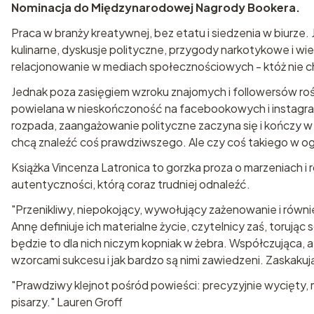
Nominacja do Międzynarodowej Nagrody Bookera.
Praca w branży kreatywnej, bez etatu i siedzenia w biurze
kulinarne, dyskusje polityczne, przygody narkotykowe i wie
relacjonowanie w mediach społecznościowych - któż nie c
Jednak poza zasięgiem wzroku znajomych i followersów ro
powielana w nieskończoność na facebookowych i instagramo
rozpada, zaangażowanie polityczne zaczyna się i kończy w
chcą znaleźć coś prawdziwszego. Ale czy coś takiego w ogó
Książka Vincenza Latronica to gorzka proza o marzeniach 
autentyczności, którą coraz trudniej odnaleźć.
"Przenikliwy, niepokojący, wywołujący zażenowanie i równie
Annę definiuje ich materialne życie, czytelnicy zaś, torują
będzie to dla nich niczym kopniak w żebra. Współczująca, a z
wzorcami sukcesu i jak bardzo są nimi zawiedzeni. Zaskaku
"Prawdziwy klejnot pośród powieści: precyzyjnie wycięty, m
pisarzy." Lauren Groff