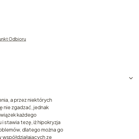
unkt Odbioru
nia, a przez niektórych
ę nie zgadzać, jednak
owiązek każdego
 stawia tezę, iż hipokryzja
roblemów, dlatego można go
w współdziałających ze