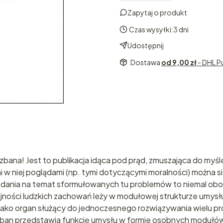
Zapytaj o produkt
Czas wysyłki:
3 dni
Udostępnij
Dostawa
od 9,00 zł
- DHL P
zbana! Jest to publikacja idąca pod prąd, zmuszająca do myśle
 niej poglądami (np. tymi dotyczącymi moralności) można si
 zdania na temat sformułowanych tu problemów to niemal ob
ójności ludzkich zachowań leży w modułowej strukturze umysłu i
ako organ służący do jednoczesnego rozwiązywania wielu p
zban przedstawia funkcję umysłu w formie osobnych modułó