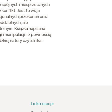
e spójnych i niesprzecznych
nflikt. Jest to wizja
acjonalnych przekonań oraz
ddzielnych, ale
trznym. Książka napisana
 i manipulacji - z pewnością
kiej natury czytelnika.
topce
Informacje