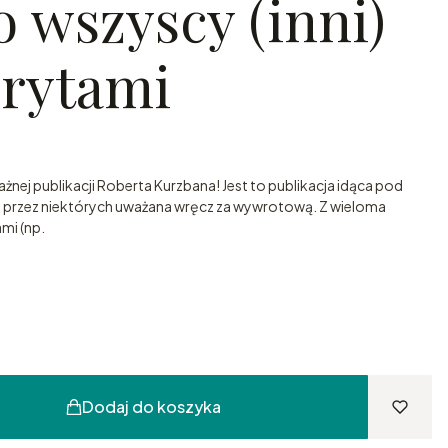
 wszyscy (inni)
krytami
żnej publikacji Roberta Kurzbana! Jest to publikacja idąca pod
a przez niektórych uważana wręcz za wywrotową. Z wieloma
mi (np.
Dodaj do koszyka