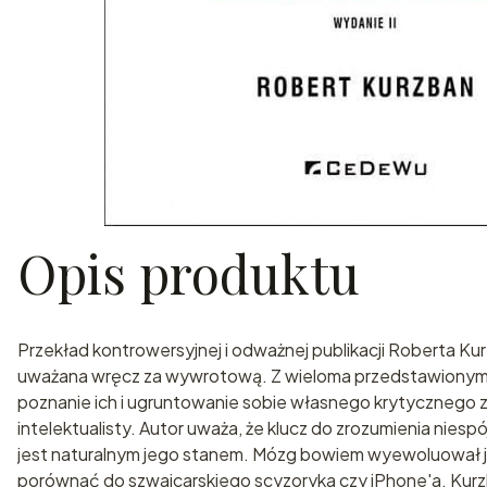
Opis produktu
Przekład kontrowersyjnej i odważnej publikacji Roberta Kur
uważana wręcz za wywrotową. Z wieloma przedstawionymi w
poznanie ich i ugruntowanie sobie własnego krytycznego
intelektualisty. Autor uważa, że klucz do zrozumienia niesp
jest naturalnym jego stanem. Mózg bowiem wyewoluował j
porównać do szwajcarskiego scyzoryka czy iPhone'a. Kur