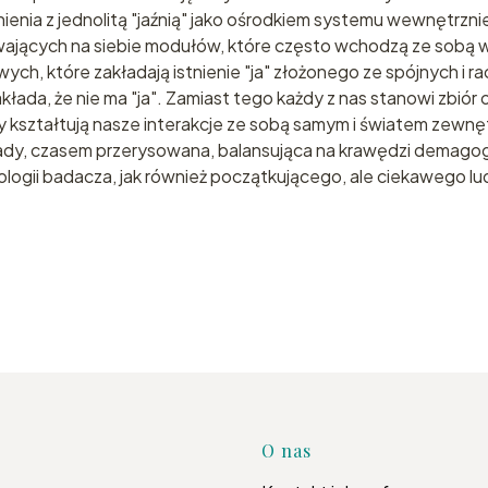
ienia z jednolitą "jaźnią" jako ośrodkiem systemu wewnętrzni
jących na siebie modułów, które często wchodzą ze sobą w ko
ych, które zakładają istnienie "ja" złożonego ze spójnych i r
da, że nie ma "ja". Zamiast tego każdy z nas stanowi zbiór o
y kształtują nasze interakcje ze sobą samym i światem zewnę
łady, czasem przerysowana, balansująca na krawędzi demagogii
gii badacza, jak również początkującego, ale ciekawego ludz
Linki w s
O nas