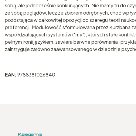
sobą, ale jednocześnie konkurujących. Nie mamy tu do czyn
ze sobą poglądów, lecz ze zbiorem odrębnych, choć wpływa
pozostająca w całkowitej opozycji do szeregu teorii naukow
preferencji. Modułowość sformułowana przez Kurzbana zakła
współdziałających systemów ("my"), których stałe konflikt
pełnym ironii językiem, zawiera barwne porównania i przyk
zaintryguje zarówno zaawansowanego w dziedzinie psycholo
EAN:
9788381026840