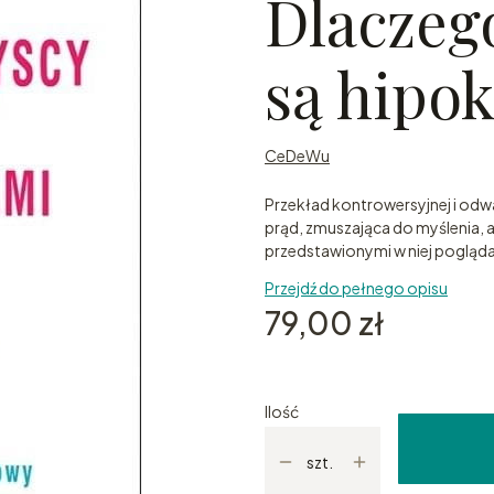
Dlaczego
są hipo
CeDeWu
Przekład kontrowersyjnej i odwa
prąd, zmuszająca do myślenia, 
przedstawionymi w niej pogląda
Przejdź do pełnego opisu
Cena
79,00 zł
Ilość
szt.