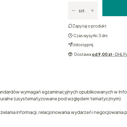
szt.
Zapytaj o produkt
Czas wysyłki:
3 dni
Udostępnij
Dostawa
od 9,00 zł
- DHL P
tandardów wymagań egzaminacyjnych opublikowanych w Infor
aturalne (usystematyzowane pod względem tematycznym).
udzielania informacji, relacjonowania wydarzeń i negocjowani