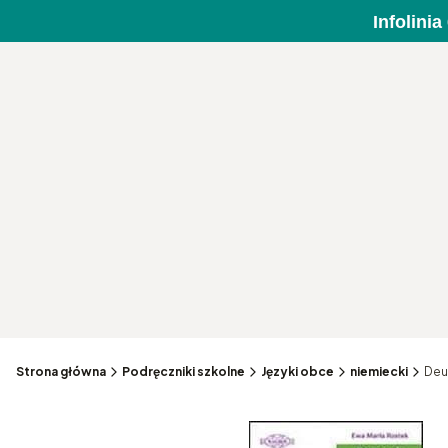
Infolini
Strona główna
Podręczniki szkolne
Języki obce
niemiecki
Deu