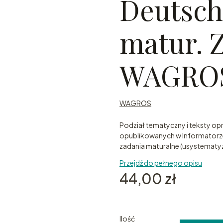
Deutsch
matur. 
WAGRO
WAGROS
Podział tematyczny i teksty 
opublikowanych w Informatorze
zadania maturalne (usystema
Przejdź do pełnego opisu
Cena
44,00 zł
Ilość