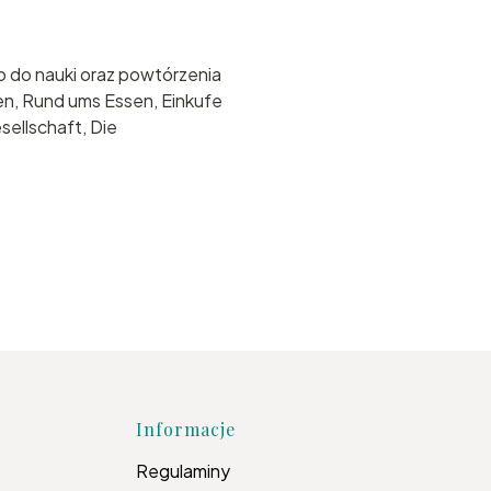
o do nauki oraz powtórzenia
en, Rund ums Essen, Einkufe
sellschaft, Die
topce
Informacje
Regulaminy