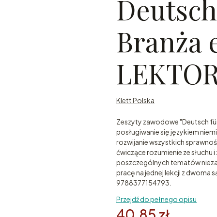
Deutsch 
Branża 
LEKTO
Klett Polska
Zeszyty zawodowe "Deutsch für
posługiwanie się językiem ni
rozwijanie wszystkich sprawnoś
ćwiczące rozumienie ze słuchu 
poszczególnych tematów niezale
pracę na jednej lekcji z dwoma 
9788377154793.
Przejdź do pełnego opisu
40,85 zł