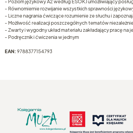
- Poziom językowy A2 według ESOKJ umożliwiający posłu
- Równomiernie rozwijanie wszystkich sprawności językow
- Liczne nagrania ćwiczące rozumienie ze słuchu i zapoz
- Możliwość realizacji poszczególnych tematów niezależnie
- Zwarty i wygodny układ materiału zakładający pracę na j
- Podręcznik i ćwiczenia w jednym
EAN:
9788377154793