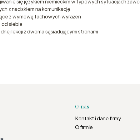
giwanie się językiem niemieckim w typowych sytuacjach za
ych z naciskiem na komunikację
nające z wymową fachowych wyrażeń
 od siebie
ednej lekcji z dwoma sąsiadującymi stronami
Linki w s
O nas
Kontakt i dane firmy
O firmie