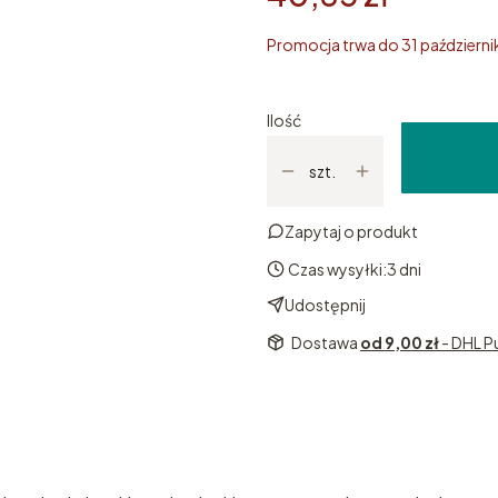
Promocja trwa do 31 październ
Ilość
szt.
Zapytaj o produkt
Czas wysyłki:
3 dni
Udostępnij
Dostawa
od 9,00 zł
- DHL P