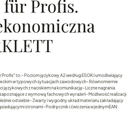
für Profis.
ekonomiczna
RKLETT
 Profis" to:- Poziom językowy A2 według ESOKJ umożliwiający
emieckim w typowych sytuacjach zawodowych- Równomiernie
ci językowych z naciskiem na komunikację- Liczne nagrania
i zapoznające z wymową fachowych wyrażeń- Możliwość realizacji
żnie od siebie- Zwarty i wygodny układ materiału zakładający
sąsiadującymi stronami- Podręcznik i ćwiczenia w jednymEAN: