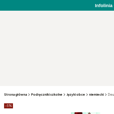
Infolini
Strona główna
Podręczniki szkolne
Języki obce
niemiecki
Deu
Etykiety produktu
zniżki
-5%