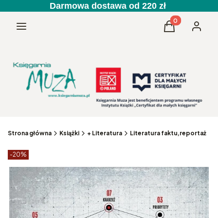
Darmowa dostawa od 220 zł
Produkty w kos
Menu
Koszyk
Zaloguj 
Strona główna
Książki
+ Literatura
Literatura faktu,reportaż
Etykiety produktu
zniżki
-20%