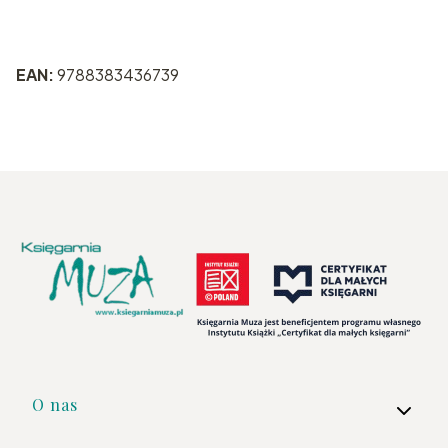
EAN:
9788383436739
Linki w stopce
O nas