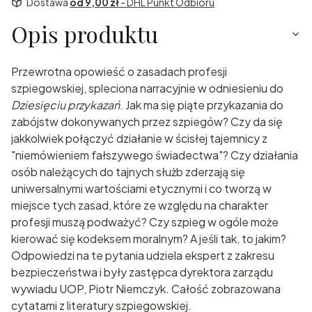
Dostawa
od 9,00 zł
- DHL Punkt Odbioru
Opis produktu
Przewrotna opowieść o zasadach profesji
szpiegowskiej, spleciona narracyjnie w odniesieniu do
Dziesięciu przykazań
. Jak ma się piąte przykazania do
zabójstw dokonywanych przez szpiegów? Czy da się
jakkolwiek połączyć działanie w ścisłej tajemnicy z
"niemówieniem fałszywego świadectwa"? Czy działania
osób należących do tajnych służb zderzają się
uniwersalnymi wartościami etycznymi i co tworzą w
miejsce tych zasad, które ze względu na charakter
profesji muszą podważyć? Czy szpieg w ogóle może
kierować się kodeksem moralnym? A jeśli tak, to jakim?
Odpowiedzi na te pytania udziela ekspert z zakresu
bezpieczeństwa i były zastępca dyrektora zarządu
wywiadu UOP, Piotr Niemczyk. Całość zobrazowana
cytatami z literatury szpiegowskiej.