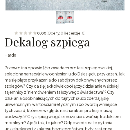
0.00
(Oceny: 0 Recenzje: 0)
Dekalog szpiega
Harde
Przewrotna opowieść o zasadach profesji szpiegowskiej,
spleciona narracyjnie w odniesieniu do Dziesięciu przykazań. Jak
ma się piąte przykazania do zabójstw dokonywanych przez
szpiegów? Czy da się jakkolwiek połączyć działanie w ścisłej
tajemnicy z "niemówieniem fałszywego świadectwa"? Czy
działania osób należących do tajnych służb zderzają się
uniwersalnymi wartościami etycznymi i co tworzą w miejsce
tych zasad, które ze względu na charakter profesji muszą
podważyć? Czy szpieg w ogóle może kierować się kodeksem
moralnym? A jeśli tak, to jakim? Odpowiedzi na te pytania
udziela ekspert z zakresu bezpieczeństwa i były zastępca