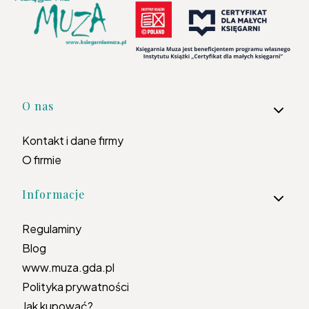
Linki w stopce
O nas
Kontakt i dane firmy
O firmie
Informacje
Regulaminy
Blog
www.muza.gda.pl
Polityka prywatności
Jak kupować?