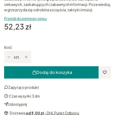
ciekawych, zaskakujących i zabawnych informacji. Poza wiedzą,
w grze przyda się odrobina szczęścia, taktyki i intuicji.
Przejdź do pełnego opisu
Cena
52,23 zł
Ilość
szt.
Dodaj do koszyka
Zapytaj o produkt
Czas wysyłki:
3 dni
Udostępnij
Dostawa
od 9,00 zł
- DHL Punkt Odbioru