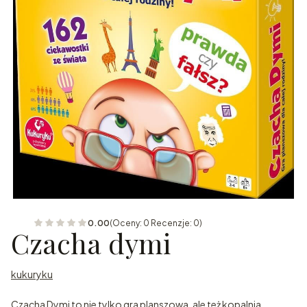
0.00
(Oceny: 0 Recenzje: 0)
Czacha dymi
kukuryku
Czacha Dymi to nie tylko gra planszowa, ale też kopalnia