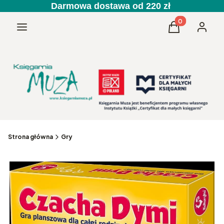
Darmowa dostawa od 220 zł
Produkty w kos
Menu
Koszyk
Zaloguj 
Strona główna
Gry