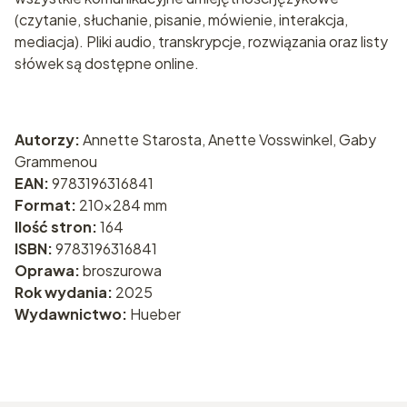
(czytanie, słuchanie, pisanie, mówienie, interakcja,
mediacja). Pliki audio, transkrypcje, rozwiązania oraz listy
słówek są dostępne online.
Autorzy:
Annette Starosta, Anette Vosswinkel, Gaby
Grammenou
EAN:
9783196316841
Format:
210x284 mm
Ilość stron:
164
ISBN:
9783196316841
Oprawa:
broszurowa
Rok wydania:
2025
Wydawnictwo:
Hueber