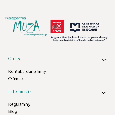
Linki w stopce
O nas
Kontakt i dane firmy
O firmie
Informacje
Regulaminy
Blog