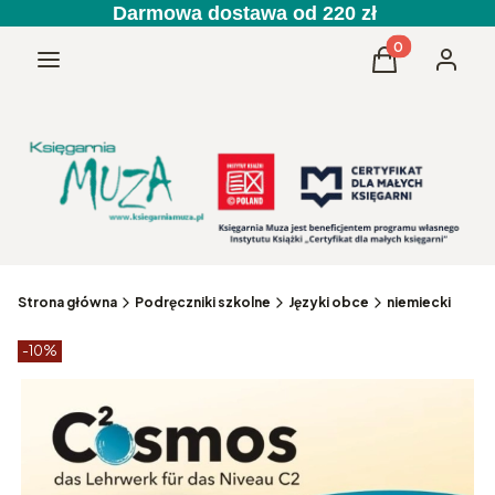
Darmowa dostawa od 220 zł
Produkty w kos
Menu
Koszyk
Zaloguj 
Strona główna
Podręczniki szkolne
Języki obce
niemiecki
Etykiety produktu
zniżki
-10%