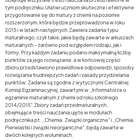
tym podręczniku.Ułatwi uczniom skuteczne i efektywne
przygotowanie się do matury z chemii na poziomie
rozszerzonym, która będzie przeprowadzona w roku
2015 i w latach następnych.Zawiera zadania typu
maturalnego, czyli takie, jakie będą zawarte w arkuszach
maturalnych - zarówno pod względem rodzaju, jak i
formy. Przy każdym zadaniu podano maksymalną liczbę
punktów za jego rozwiązanie, a w końcowej części
zbioru przedstawiono prawidłowe odpowiedzi, sposoby
rozwiązania trudniejszych zadań i zasady przydzielania
punktów. Zadania są zgodne z wytycznymi Centralnej
Komisji Egzaminacyjnej, zawartymi w ,,Informatorze o
egzaminie maturalnym z chemii od roku szkolnego
2014/2015".Zbiory zadań przedmaturalnych,
obejmujące treści nauczania ujęte w modułach
podręcznika pt. ,,Chemia. Związki organiczne" i ,,Chemia.
Pierwiastki i związki nieorganiczne", będą zawarte w
dwóch kolejnych woluminach.