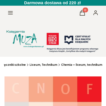
Darmowa dostawa od 220 zł
Produkty w kos
Menu
Koszyk
Zaloguj 
dręczniki szkolne
Liceum, Technikum
Chemia — liceum, technikum