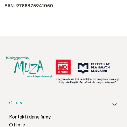
EAN: 9788375941050
Linki w stopce
O nas
Kontakt i dane firmy
O firmie