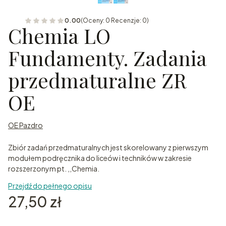
0.00
(Oceny: 0 Recenzje: 0)
Chemia LO
Fundamenty. Zadania
przedmaturalne ZR
OE
OE Pazdro
Zbiór zadań przedmaturalnych jest skorelowany z pierwszym
modułem podręcznika do liceów i techników w zakresie
rozszerzonym pt. ,,Chemia.
Przejdź do pełnego opisu
Cena
27,50 zł