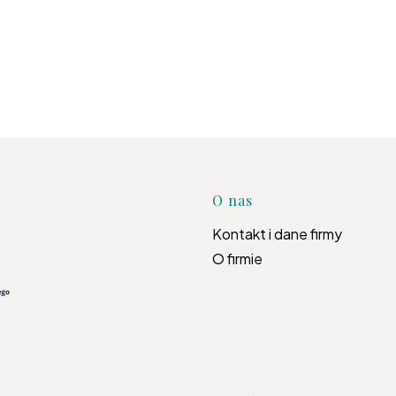
Linki w s
O nas
Kontakt i dane firmy
O firmie