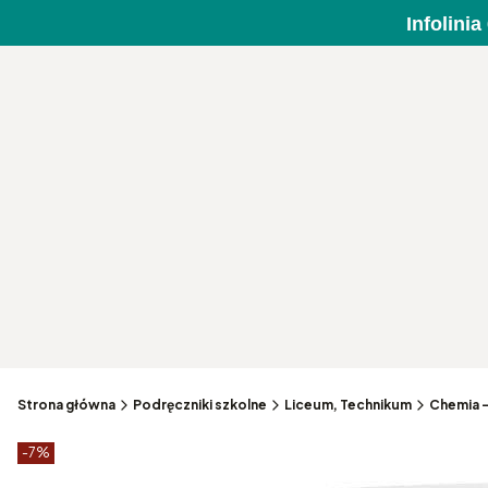
Infolini
Strona główna
Podręczniki szkolne
Liceum, Technikum
Chemia —
Etykiety produktu
zniżki
-7%