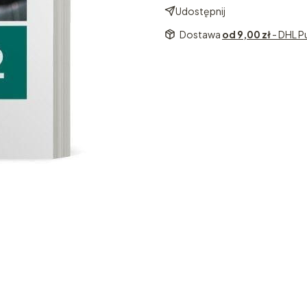
Udostępnij
Dostawa
od 9,00 zł
- DHL P