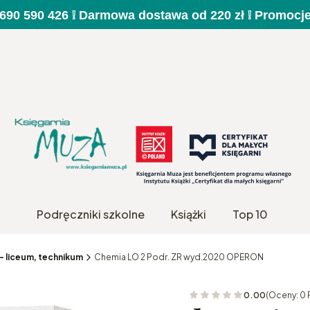
a 690 590 426 ❕ Darmowa dostawa od 220 zł ❕ Promocj
Podręczniki szkolne
Książki
Top 10
 liceum, technikum
Chemia LO 2 Podr. ZR wyd.2020 OPERON
0.00
(Oceny: 0 