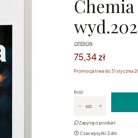
Chemia 
wyd.20
OPERON
75,34 zł
Promocja trwa do 31 stycznia 
Ilość
szt.
Zapytaj o produkt
Czas wysyłki:
3 dni