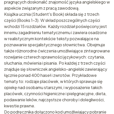
pragnących doskonalić znajomość języka angielskiego w
aspekcie związanym z pracą zawodową.
Książka ucznia (Student's Book) składa się z trzech
części (Books 1-3). W skład poszczególnych części
wchodzi 15 rozdziałów. Każdy rozdział poświęcony jest
innemu zagadnieniu tematycznemu i zawiera osadzone
w realistycznym kontekście teksty pozwalające na
poznawanie specjalistycznego słownictwa. Obejmuje
także różnorodne ćwiczenia umożliwiające zintegrowane
rozwijanie czterech sprawności językowych: czytania,
słuchania, mówienia i pisania. Po każdej z trzech części
znajduje się słowniczek angielsko-angielski zawierający
łącznie ponad 400 haseł i zwrotów. Przykładowe
tematy to: rodzaje placówek, w których sprawuje się
opiekę nad osobamu starszymi, i wyposażenie takich
placówek, czynności higieniczne i pielęgnacyjne, dieta,
podawanie leków, najczęstsze choroby i dolegliwości,
kwestie prawne.
Do podręcznika dołączono kod umożliwiający pobranie