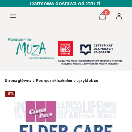
Darmowa dostawa od 220 zł
Produkty w kos
Menu
Koszyk
Zaloguj 
Strona główna
Podręczniki szkolne
Języki obce
Etykiety produktu
zniżki
-11%