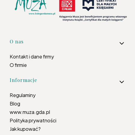
Linki w stopce
O nas
Kontakt i dane firmy
O firmie
Informacje
Regulaminy
Blog
www.muza.gda.pl
Polityka prywatności
Jak kupować?