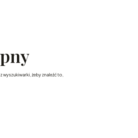
ępny
z wyszukiwarki, żeby znaleźć to,