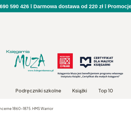
a 690 590 426 ❕ Darmowa dostawa od 220 zł ❕ Promocj
Podręczniki szkolne
Książki
Top 10
ancerne 1860-1875. HMS Warrior