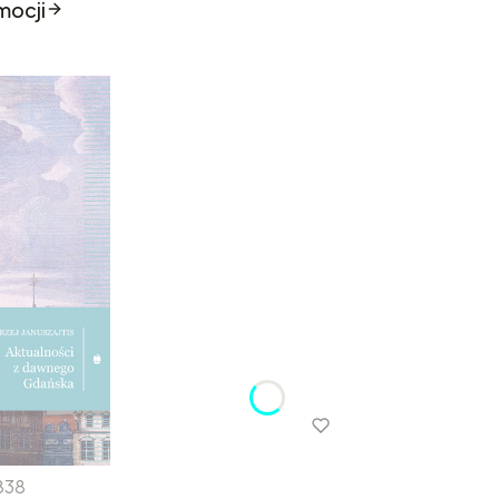
mocji
838