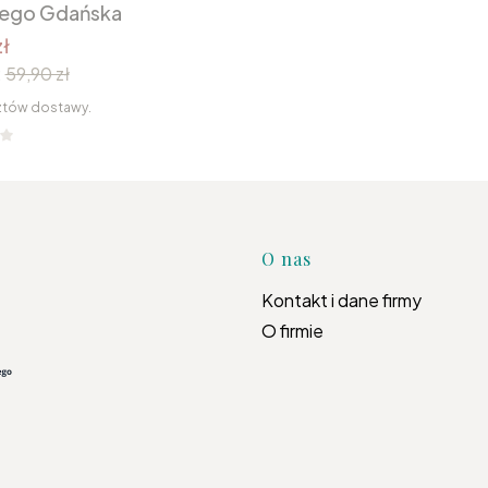
nego Gdańska
ł
:
59,90 zł
ztów dostawy.
Linki w s
O nas
Kontakt i dane firmy
O firmie