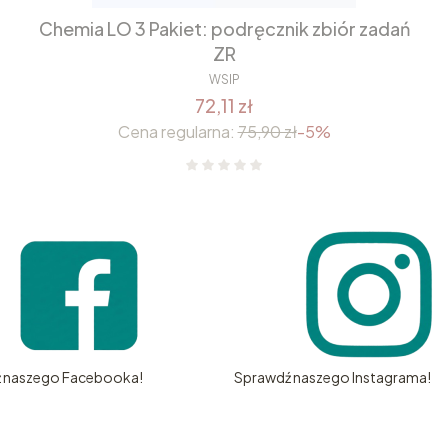
Chemia LO 3 Pakiet: podręcznik zbiór zadań
ZR
WSIP
72,11 zł
Cena regularna:
75,90 zł
-5%
 naszego Facebooka!
Sprawdź naszego Instagrama!