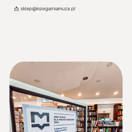
📩 sklep@ksiegarniamuza.pl