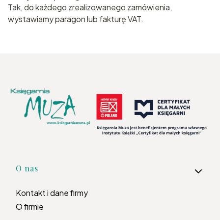
Tak, do każdego zrealizowanego zamówienia,
wystawiamy paragon lub fakturę VAT.
Linki w stopce
O nas
Kontakt i dane firmy
O firmie