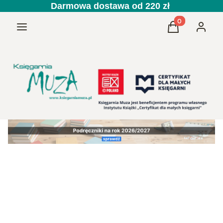
Darmowa dostawa od 220 zł
Produkty w kos
Menu
Koszyk
Zaloguj 
Przedszkole