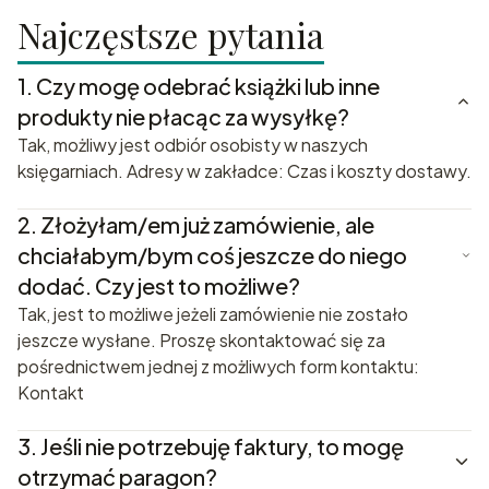
Najczęstsze pytania
1.
Czy mogę odebrać książki lub inne
produkty nie płacąc za wysyłkę?
Tak, możliwy jest odbiór osobisty w naszych
księgarniach. Adresy w zakładce: Czas i koszty dostawy.
2.
Złożyłam/em już zamówienie, ale
chciałabym/bym coś jeszcze do niego
dodać. Czy jest to możliwe?
Tak, jest to możliwe jeżeli zamówienie nie zostało
jeszcze wysłane. Proszę skontaktować się za
pośrednictwem jednej z możliwych form kontaktu:
Kontakt
3.
Jeśli nie potrzebuję faktury, to mogę
otrzymać paragon?