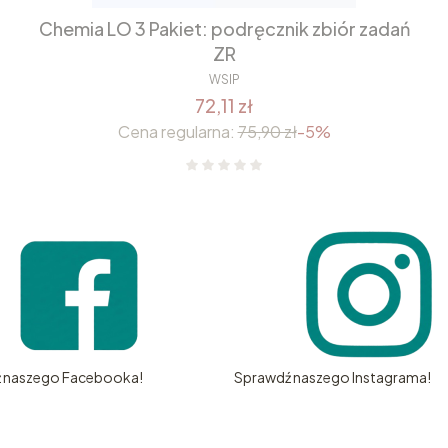
Chemia LO 3 Pakiet: podręcznik zbiór zadań
ZR
WSIP
72,11 zł
Cena regularna:
75,90 zł
-5%
 naszego Facebooka!
Sprawdź naszego Instagrama!