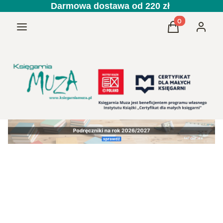
Darmowa dostawa od 220 zł
Produkty w kos
Menu
Koszyk
Zaloguj 
Przedszkole