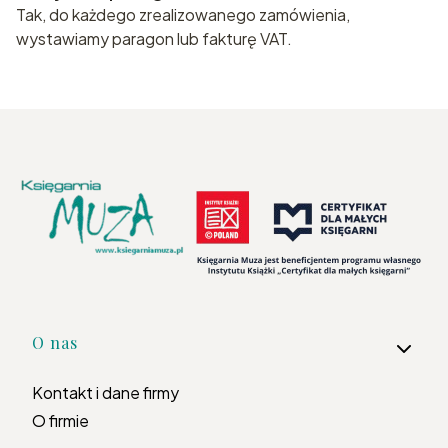
Tak, do każdego zrealizowanego zamówienia,
wystawiamy paragon lub fakturę VAT.
Linki w stopce
O nas
Kontakt i dane firmy
O firmie