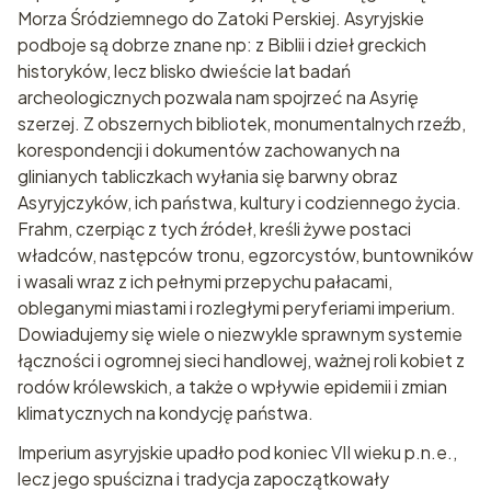
Morza Śródziemnego do Zatoki Perskiej. Asyryjskie
podboje są dobrze znane np: z Biblii i dzieł greckich
historyków, lecz blisko dwieście lat badań
archeologicznych pozwala nam spojrzeć na Asyrię
szerzej. Z obszernych bibliotek, monumentalnych rzeźb,
korespondencji i dokumentów zachowanych na
glinianych tabliczkach wyłania się barwny obraz
Asyryjczyków, ich państwa, kultury i codziennego życia.
Frahm, czerpiąc z tych źródeł, kreśli żywe postaci
władców, następców tronu, egzorcystów, buntowników
i wasali wraz z ich pełnymi przepychu pałacami,
obleganymi miastami i rozległymi peryferiami imperium.
Dowiadujemy się wiele o niezwykle sprawnym systemie
łączności i ogromnej sieci handlowej, ważnej roli kobiet z
rodów królewskich, a także o wpływie epidemii i zmian
klimatycznych na kondycję państwa.
Imperium asyryjskie upadło pod koniec VII wieku p.n.e.,
lecz jego spuścizna i tradycja zapoczątkowały