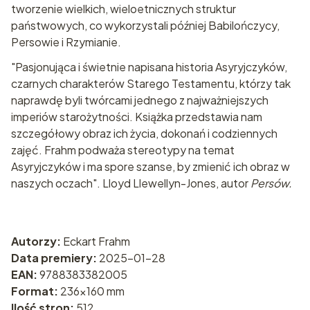
tworzenie wielkich, wieloetnicznych struktur
państwowych, co wykorzystali później Babilończycy,
Persowie i Rzymianie.
"Pasjonująca i świetnie napisana historia Asyryjczyków,
czarnych charakterów Starego Testamentu, którzy tak
naprawdę byli twórcami jednego z najważniejszych
imperiów starożytności. Książka przedstawia nam
szczegółowy obraz ich życia, dokonań i codziennych
zajęć. Frahm podważa stereotypy na temat
Asyryjczyków i ma spore szanse, by zmienić ich obraz w
naszych oczach". Lloyd Llewellyn-Jones, autor
Persów.
Autorzy:
Eckart Frahm
Data premiery:
2025-01-28
EAN:
9788383382005
Format:
236x160 mm
Ilość stron:
512