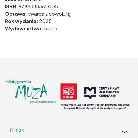
ISBN:
9788383382005
Oprawa:
twarda z obwolutą
Rok wydania:
2025
Wydawnictwo:
Rebis
Linki w stopce
O nas