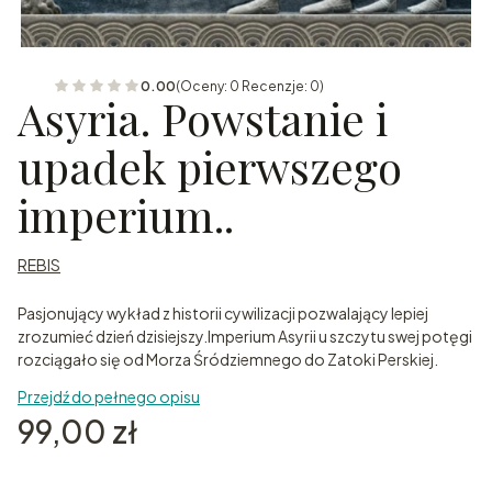
0.00
(Oceny: 0 Recenzje: 0)
Asyria. Powstanie i
upadek pierwszego
imperium..
REBIS
Pasjonujący wykład z historii cywilizacji pozwalający lepiej
zrozumieć dzień dzisiejszy.Imperium Asyrii u szczytu swej potęgi
rozciągało się od Morza Śródziemnego do Zatoki Perskiej.
Przejdź do pełnego opisu
Cena
99,00 zł