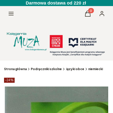
Darmowa dostawa od 220 zł
Produkty w kos
Menu
Koszyk
Zaloguj 
Strona główna
Podręczniki szkolne
Języki obce
niemiecki
Etykiety produktu
zniżki
-24%