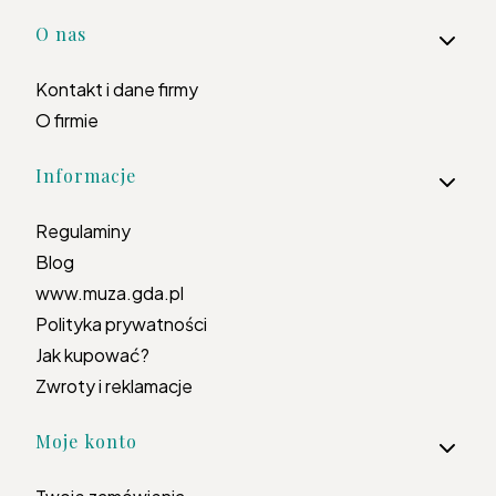
Linki w stopce
O nas
Kontakt i dane firmy
O firmie
Informacje
Regulaminy
Blog
www.muza.gda.pl
Polityka prywatności
Jak kupować?
Zwroty i reklamacje
Moje konto