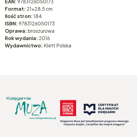
EAN:
9783126050173
Format:
21x28,5 cm
Ilość stron:
184
ISBN:
9783126050173
Oprawa:
broszurowa
Rok wydania:
2016
Wydawnictwo:
Klett Polska