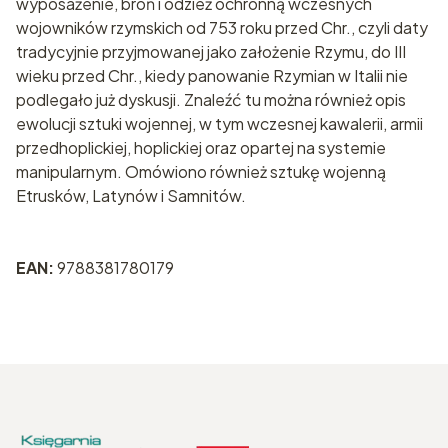
wyposażenie, broń i odzież ochronną wczesnych
wojowników rzymskich od 753 roku przed Chr., czyli daty
tradycyjnie przyjmowanej jako założenie Rzymu, do III
wieku przed Chr., kiedy panowanie Rzymian w Italii nie
podlegało już dyskusji. Znaleźć tu można również opis
ewolucji sztuki wojennej, w tym wczesnej kawalerii, armii
przedhoplickiej, hoplickiej oraz opartej na systemie
manipularnym. Omówiono również sztukę wojenną
Etrusków, Latynów i Samnitów.
EAN:
9788381780179