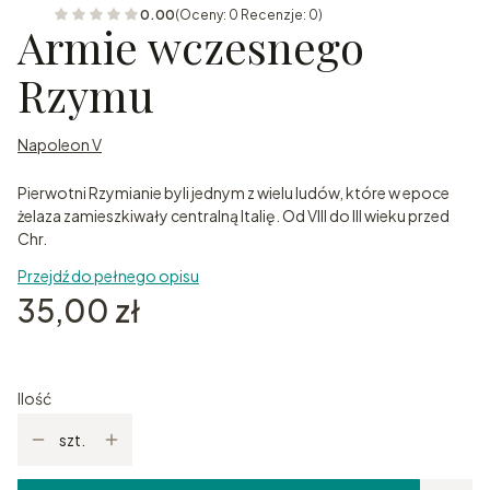
0.00
(Oceny: 0 Recenzje: 0)
Armie wczesnego
Rzymu
Napoleon V
Pierwotni Rzymianie byli jednym z wielu ludów, które w epoce
żelaza zamieszkiwały centralną Italię. Od VIII do III wieku przed
Chr.
Przejdź do pełnego opisu
Cena
35,00 zł
Ilość
szt.