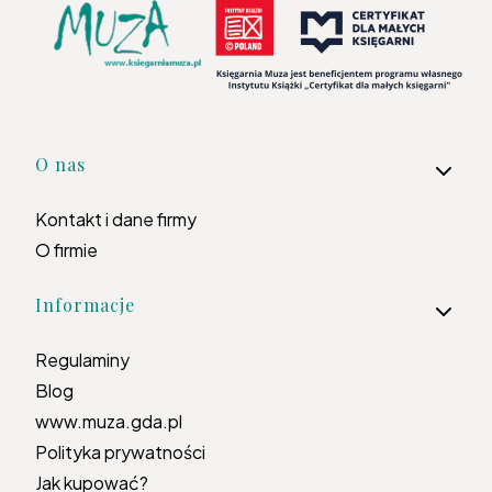
Linki w stopce
O nas
Kontakt i dane firmy
O firmie
Informacje
Regulaminy
Blog
www.muza.gda.pl
Polityka prywatności
Jak kupować?