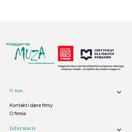
Linki w stopce
O nas
Kontakt i dane firmy
O firmie
Informacje