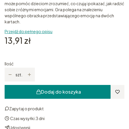
może pomóc dzieciom zrozumieć, co czują i pokazać, jak radzić
sobie z różnymi emocjami. Gra polega na znalezieniu
wspólnego obrazka przedstawiającego emocję na dwóch
kartach.
Przejdź do pełnego opisu
Cena
13,91 zł
Ilość
szt.
Dodaj do koszyka
Zapytaj o produkt
Czas wysyłki:
3 dni
Udostępnij