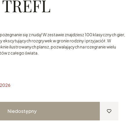
r TREFL
ożegnanie się z nudą! W zestawie znajdziesz 100 klasycznych gier,
y ekscytujących rozgrywek w gronie rodziny i przyjaciół. W
ięknie ilustrowanych plansz, pozwalających na rozegranie wielu
ntów z całego świata.
a 2026
Niedostępny