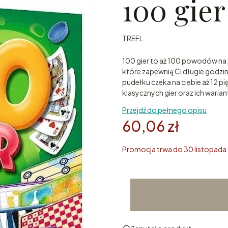
100 gie
TREFL
100 gier to aż 100 powodów na p
które zapewnią Ci długie godzin
pudełku czeka na ciebie aż 12 p
klasycznych gier oraz ich waria
Przejdź do pełnego opisu
60,06 zł
Promocja trwa do 30 listopad