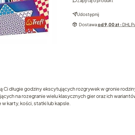
Zapytaj o produkt
Udostępnij
Dostawa
od 9,00 zł
- DHL P
ą Ci długie godziny ekscytujących rozgrywek w gronie rodziny
ających na rozegranie wielu klasycznych gier oraz ich warian
w karty, kości, statki lub kapsle.