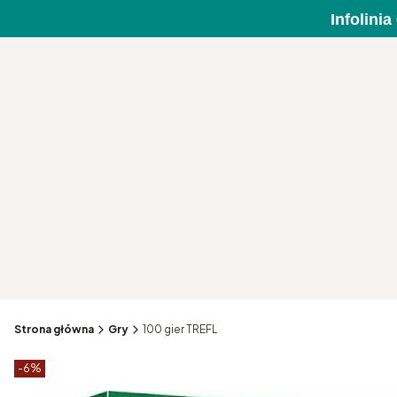
Infolini
Strona główna
Gry
100 gier TREFL
Etykiety produktu
zniżki
-6%