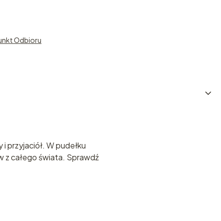
unkt Odbioru
 i przyjaciół. W pudełku
tów z całego świata. Sprawdź