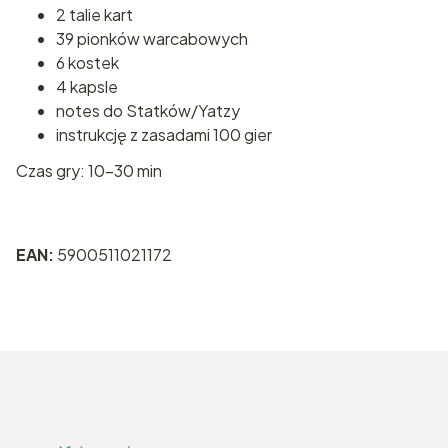
2 talie kart
39 pionków warcabowych
6 kostek
4 kapsle
notes do Statków/Yatzy
instrukcję z zasadami 100 gier
Czas gry: 10-30 min
EAN:
5900511021172