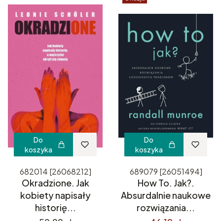
Do
Do
koszyka
koszyka
682014 [26068212]
689079 [26051494]
Okradzione. Jak
How To. Jak?.
kobiety napisały
Absurdalnie naukowe
historię...
rozwiązania...