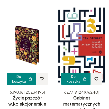
Do
Do
koszyka
koszyka
639038 [25234195]
627719 [24976240]
Życie pszczół
Gabinet
w.kolekcjonerskie
matematycznych