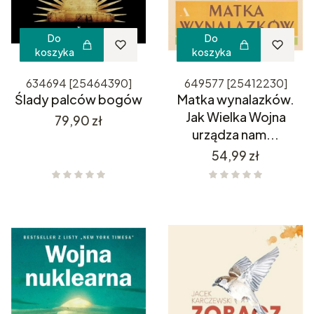
Do
Do
koszyka
koszyka
634694 [25464390]
649577 [25412230]
Ślady palców bogów
Matka wynalazków.
Jak Wielka Wojna
Cena
79,90 zł
urządza nam...
Cena
54,99 zł