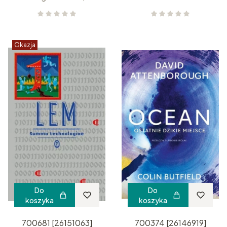
Okazja
Do
Do
koszyka
koszyka
700681 [26151063]
700374 [26146919]