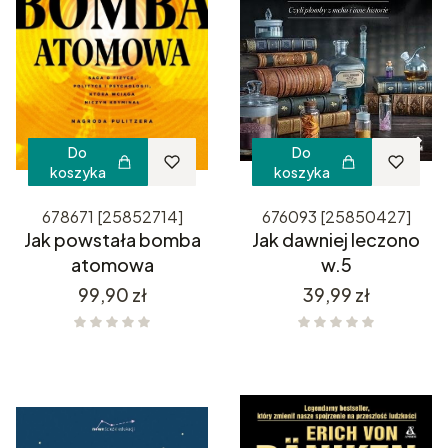
Do
Do
koszyka
koszyka
678671 [25852714]
676093 [25850427]
Jak powstała bomba
Jak dawniej leczono
atomowa
w.5
Cena
Cena
99,90 zł
39,99 zł