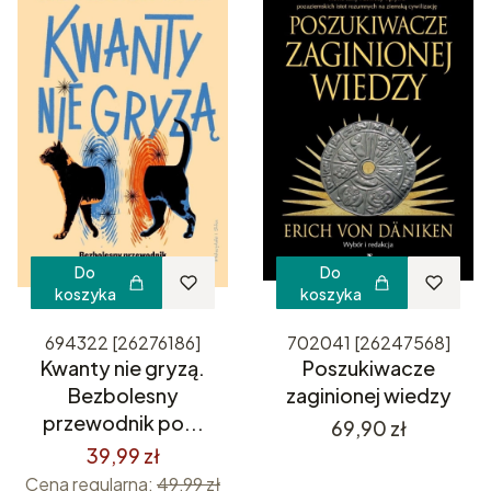
Do
Do
koszyka
koszyka
694322 [26276186]
702041 [26247568]
Kwanty nie gryzą.
Poszukiwacze
Bezbolesny
zaginionej wiedzy
przewodnik po...
Cena
69,90 zł
39,99 zł
Cena regularna:
49,99 zł