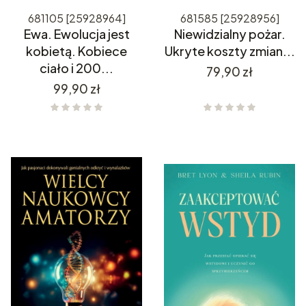
681105 [25928964]
681585 [25928956]
Ewa. Ewolucja jest
Niewidzialny pożar.
kobietą. Kobiece
Ukryte koszty zmian...
ciało i 200...
Cena
79,90 zł
Cena
99,90 zł