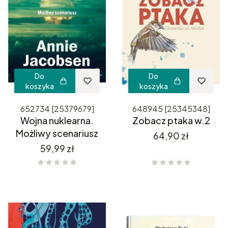
Do
Do
koszyka
koszyka
652734 [25379679]
648945 [25345348]
Wojna nuklearna.
Zobacz ptaka w.2
Możliwy scenariusz
Cena
64,90 zł
Cena
59,99 zł