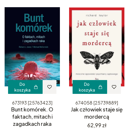
Do
Do
koszyka
koszyka
673193 [25763423]
674058 [25739889]
Bunt komórek. O
Jak człowiek staje się
faktach, mitach i
mordercą
zagadkach raka
Cena
62,99 zł