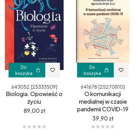
Do
Do
koszyka
koszyka
643052 [25333509]
641678 [25270810]
Biologia. Opowieść o
O komunikacji
życiu
medialnej w czasie
pandemii COVID-19
Cena
89,00 zł
Cena
39,90 zł