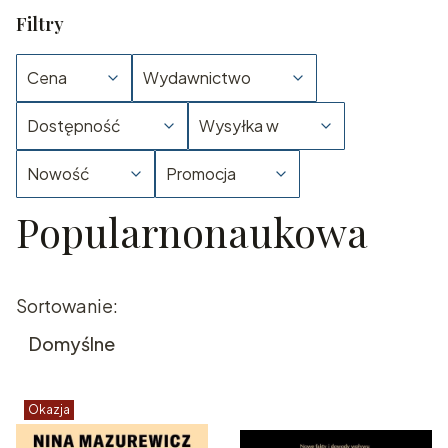
Filtry
Cena
Wydawnictwo
Dostępność
Wysyłka w
Nowość
Promocja
Popularnonaukowa
Koniec filtrów
Lista produktów
Sortowanie:
Domyślne
Okazja