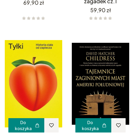
zagadek cz.1
Cena
69,90 zł
Cena
59,90 zł
Do
Do
koszyka
koszyka