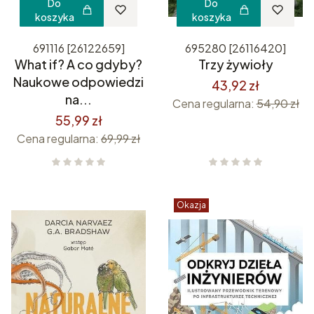
Do
Do
koszyka
koszyka
691116 [26122659]
695280 [26116420]
What if? A co gdyby?
Trzy żywioły
Naukowe odpowiedzi
43,92 zł
na...
Cena regularna:
54,90 zł
55,99 zł
Cena regularna:
69,99 zł
Okazja