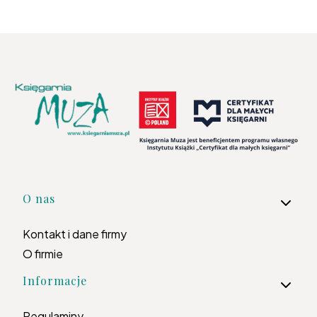
Linki w stopce
O nas
Kontakt i dane firmy
O firmie
Informacje
Regulaminy