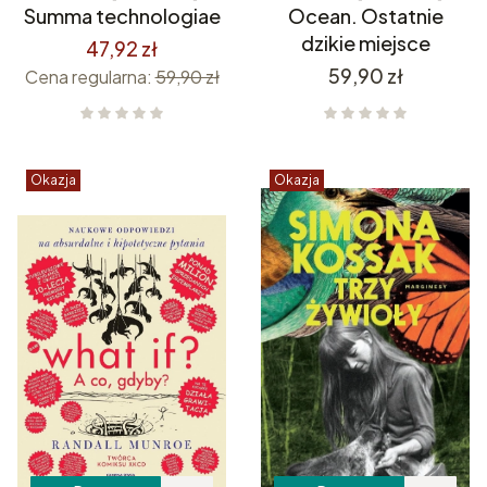
Summa technologiae
Ocean. Ostatnie
dzikie miejsce
47,92 zł
Cena
59,90 zł
Cena regularna:
59,90 zł
Okazja
Okazja