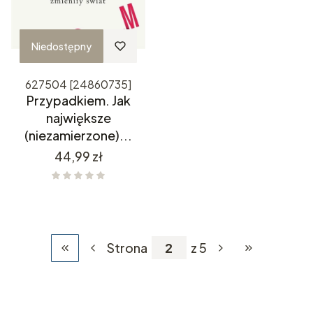
Niedostępny
627504 [24860735]
Przypadkiem. Jak
największe
(niezamierzone)...
Cena
44,99 zł
Strona
z 5
Wróć do pierwszej strony z produktami
Przejdź do ost