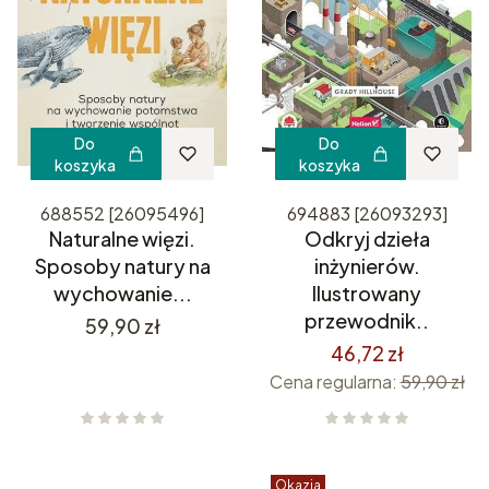
Do
Do
koszyka
koszyka
688552 [26095496]
694883 [26093293]
Naturalne więzi.
Odkryj dzieła
Sposoby natury na
inżynierów.
wychowanie...
Ilustrowany
przewodnik..
Cena
59,90 zł
46,72 zł
Cena regularna:
59,90 zł
Okazja