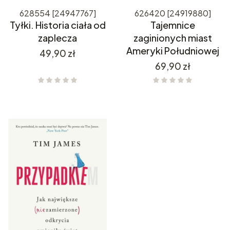
628554 [24947767]
626420 [24919880]
Tyłki. Historia ciała od
Tajemnice
zaplecza
zaginionych miast
Ameryki Południowej
Cena
49,90 zł
Cena
69,90 zł