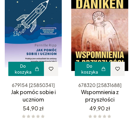
Do
Do
koszyka
koszyka
679154 [25850341]
678320 [25831688]
Jak pomóc sobie i
Wspomnienia z
uczniom
przyszłości
Cena
Cena
54,90 zł
49,90 zł