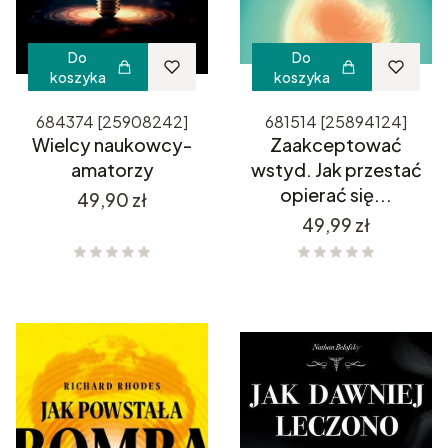
Do
Do
koszyka
koszyka
684374 [25908242]
681514 [25894124]
Wielcy naukowcy-
Zaakceptować
amatorzy
wstyd. Jak przestać
opierać się...
Cena
49,90 zł
Cena
49,99 zł