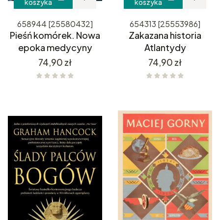
koszyka
koszyka
658944 [25580432]
654313 [25553986]
Pieśń komórek. Nowa
Zakazana historia
epoka medycyny
Atlantydy
Cena
Cena
74,90 zł
74,90 zł