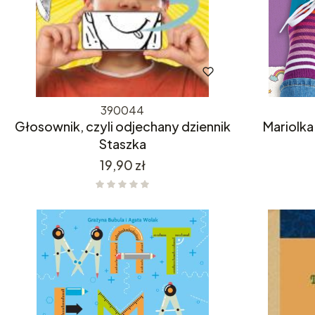
390044
Głosownik, czyli odjechany dziennik
Mariolka
Staszka
Cena
19,90 zł