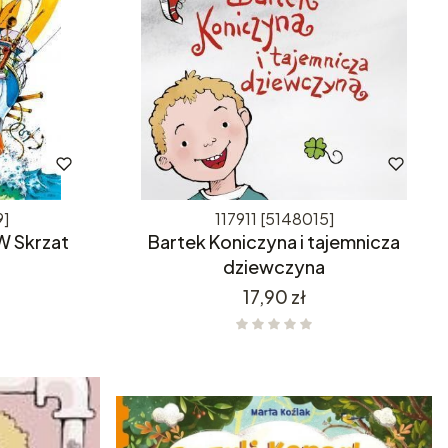
9]
117911 [5148015]
W Skrzat
Bartek Koniczyna i tajemnicza
dziewczyna
Cena
17,90 zł