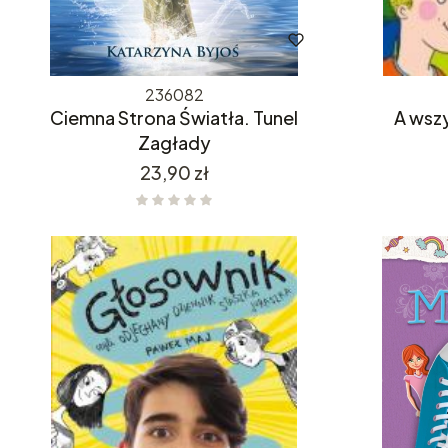
236082
Ciemna Strona Światła. Tunel
A wszy
Zagłady
Cena
23,90 zł