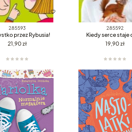
285593
285592
stko przez Rybusia!
Kiedy serce staje
Cena
Cena
21,90 zł
19,90 zł