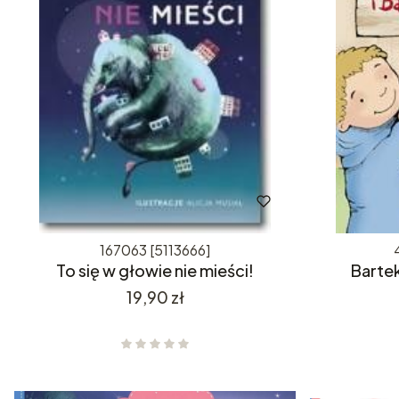
167063 [5113666]
To się w głowie nie mieści!
Bartek
Cena
19,90 zł