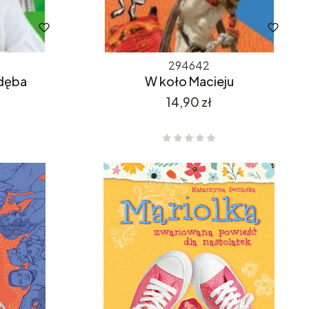
294642
 dęba
W koło Macieju
Cena
14,90 zł