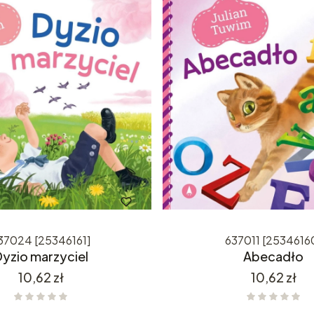
37024 [25346161]
637011 [2534616
yzio marzyciel
Abecadło
Cena
Cena
10,62 zł
10,62 zł