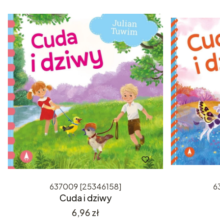
637009 [25346158]
6
Cuda i dziwy
Cena
6,96 zł