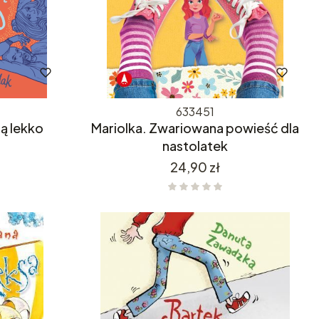
633451
ją lekko
Mariolka. Zwariowana powieść dla
nastolatek
Cena
24,90 zł