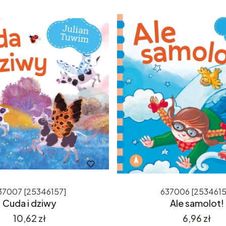
37007 [25346157]
637006 [2534615
Cuda i dziwy
Ale samolot!
Cena
Cena
10,62 zł
6,96 zł