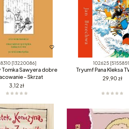
8310 [13220086]
102625 [515585
 Tomka Sawyera dobre
Tryumf Pana Kleksa T
acowanie - Skrzat
Cena
29,90 zł
Cena
3,12 zł