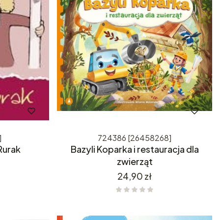
]
724386 [26458268]
Rurak
Bazyli Koparka i restauracja dla
zwierząt
Cena
24,90 zł