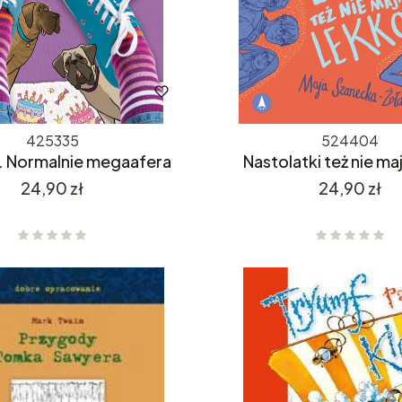
425335
524404
. Normalnie megaafera
Nastolatki też nie ma
Cena
Cena
24,90 zł
24,90 zł