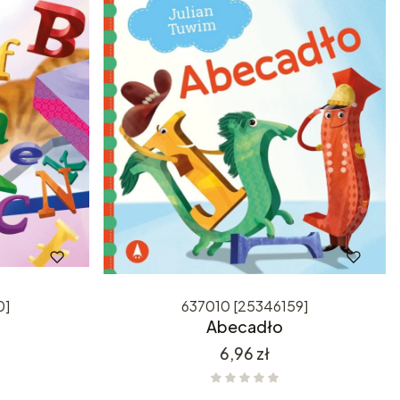
0]
637010 [25346159]
Abecadło
Cena
6,96 zł