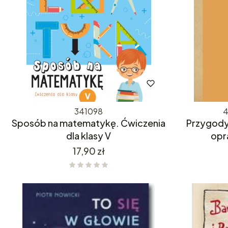
341098
4
Sposób na matematykę. Ćwiczenia
Przygody
dla klasy V
opr
Cena
17,90 zł