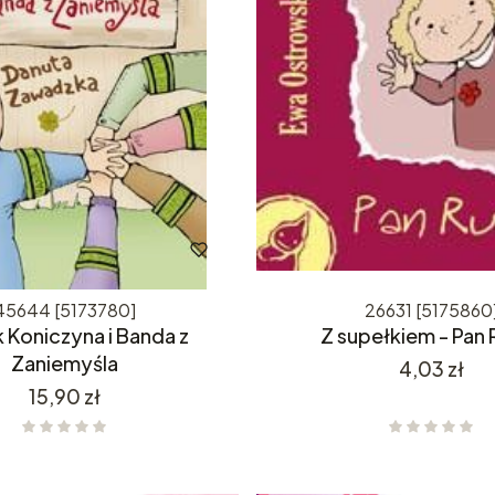
45644 [5173780]
26631 [5175860
 Koniczyna i Banda z
Z supełkiem - Pan 
Zaniemyśla
Cena
4,03 zł
Cena
15,90 zł