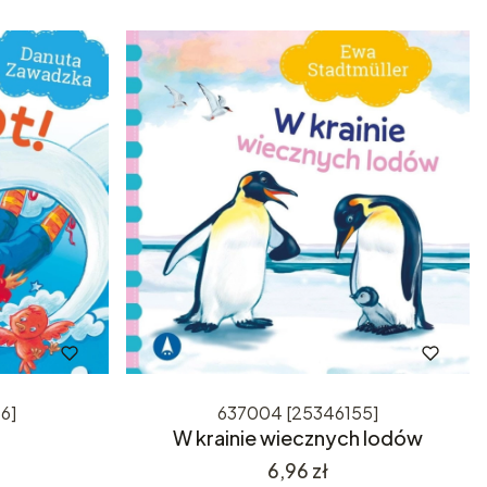
6]
637004 [25346155]
W krainie wiecznych lodów
Cena
6,96 zł