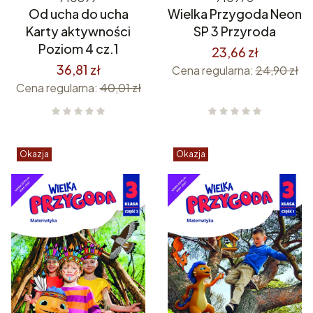
Od ucha do ucha
Wielka Przygoda Neon
Karty aktywności
SP 3 Przyroda
Poziom 4 cz.1
23,66 zł
36,81 zł
Cena regularna:
24,90 zł
Cena regularna:
40,01 zł
Okazja
Okazja