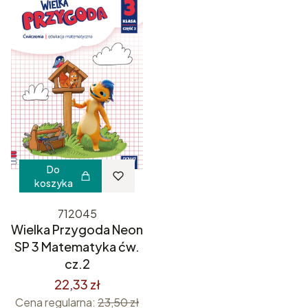
Do
koszyka
712045
Wielka Przygoda Neon
SP 3 Matematyka ćw.
cz.2
22,33 zł
Cena regularna:
23,50 zł