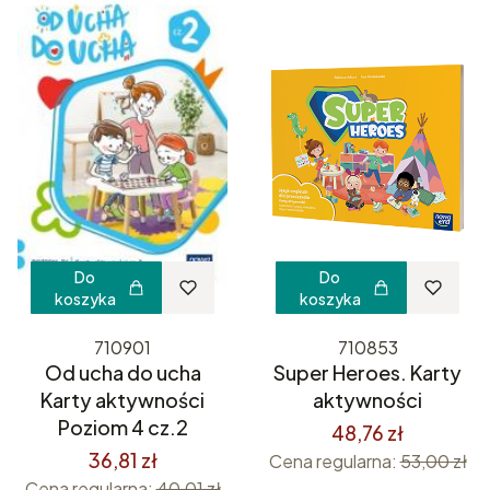
Do
Do
koszyka
koszyka
710901
710853
Od ucha do ucha
Super Heroes. Karty
Karty aktywności
aktywności
Poziom 4 cz.2
48,76 zł
36,81 zł
Cena regularna:
53,00 zł
Cena regularna:
40,01 zł