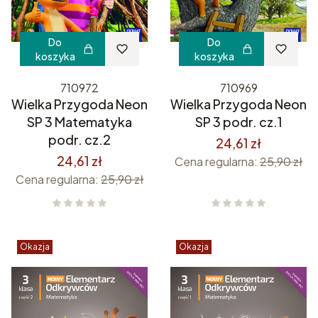
Do
Do
koszyka
koszyka
710972
710969
Wielka Przygoda Neon
Wielka Przygoda Neon
SP 3 Matematyka
SP 3 podr. cz.1
podr. cz.2
24,61 zł
24,61 zł
Cena regularna:
25,90 zł
Cena regularna:
25,90 zł
Okazja
Okazja