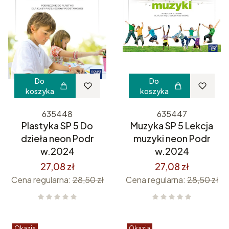
Do
Do
koszyka
koszyka
635448
635447
Plastyka SP 5 Do
Muzyka SP 5 Lekcja
dzieła neon Podr
muzyki neon Podr
w.2024
w.2024
27,08 zł
27,08 zł
Cena regularna:
28,50 zł
Cena regularna:
28,50 zł
Okazja
Okazja