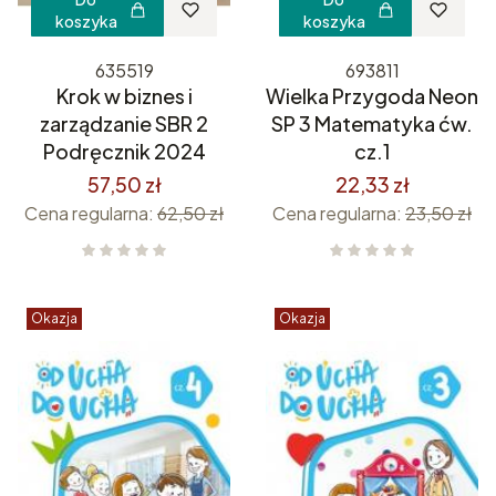
koszyka
koszyka
635519
693811
Krok w biznes i
Wielka Przygoda Neon
zarządzanie SBR 2
SP 3 Matematyka ćw.
Podręcznik 2024
cz.1
57,50 zł
22,33 zł
Cena regularna:
62,50 zł
Cena regularna:
23,50 zł
Okazja
Okazja