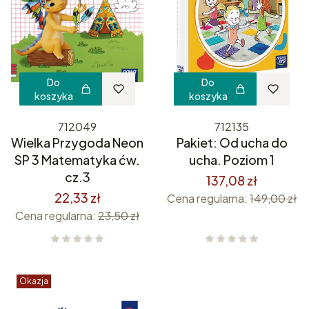
Do
Do
koszyka
koszyka
712049
712135
Wielka Przygoda Neon
Pakiet: Od ucha do
SP 3 Matematyka ćw.
ucha. Poziom 1
cz.3
137,08 zł
22,33 zł
Cena regularna:
149,00 zł
Cena regularna:
23,50 zł
Okazja