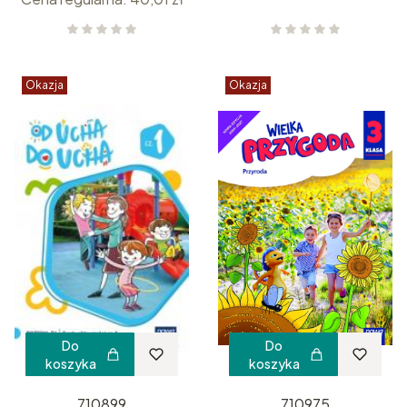
Okazja
Okazja
Do
Do
koszyka
koszyka
710899
710975