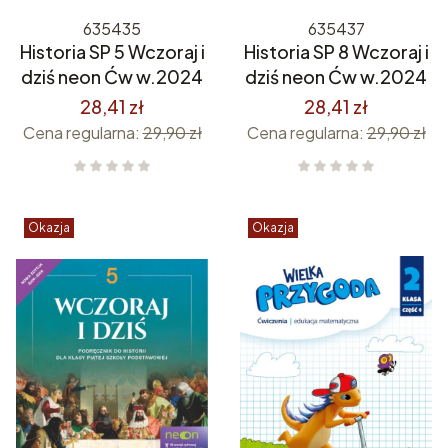
635435
635437
Historia SP 5 Wczoraj i
Historia SP 8 Wczoraj i
dziś neon Ćw w.2024
dziś neon Ćw w.2024
28,41 zł
28,41 zł
Cena regularna:
29,90 zł
Cena regularna:
29,90 zł
Okazja
Okazja