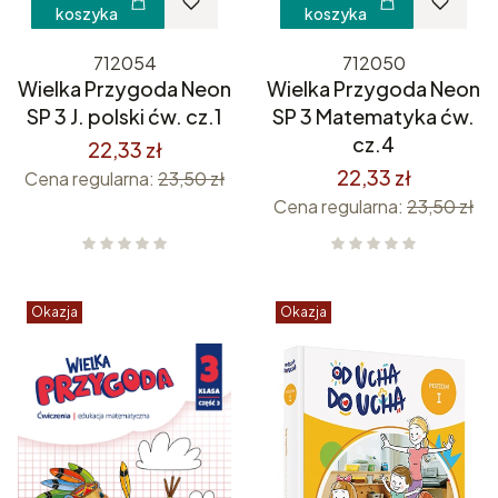
koszyka
koszyka
712054
712050
Wielka Przygoda Neon
Wielka Przygoda Neon
SP 3 J. polski ćw. cz.1
SP 3 Matematyka ćw.
cz.4
22,33 zł
22,33 zł
Cena regularna:
23,50 zł
Cena regularna:
23,50 zł
Okazja
Okazja