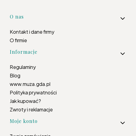
Linki w stopce
O nas
Kontakt i dane firmy
O firmie
Informacje
Regulaminy
Blog
www.muza.gda.pl
Polityka prywatności
Jak kupować?
Zwroty i reklamacje
Moje konto