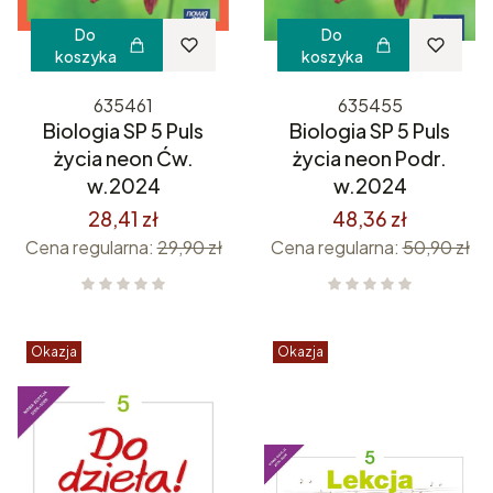
Do
Do
koszyka
koszyka
635461
635455
Biologia SP 5 Puls
Biologia SP 5 Puls
życia neon Ćw.
życia neon Podr.
w.2024
w.2024
28,41 zł
48,36 zł
Cena regularna:
29,90 zł
Cena regularna:
50,90 zł
Okazja
Okazja