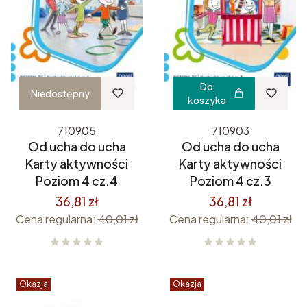
Do
Niedostępny
koszyka
710905
710903
Od ucha do ucha
Od ucha do ucha
Karty aktywności
Karty aktywności
Poziom 4 cz.4
Poziom 4 cz.3
36,81 zł
36,81 zł
Cena regularna:
40,01 zł
Cena regularna:
40,01 zł
Okazja
Okazja