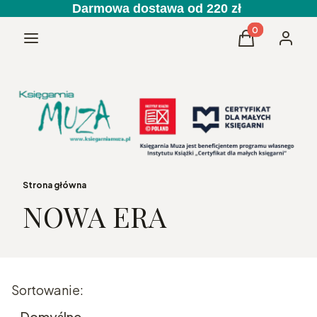
Darmowa dostawa od 220 zł
Produkty w kos
Menu
Koszyk
Zaloguj 
Strona główna
NOWA ERA
Lista produktów
Sortowanie:
Domyślne