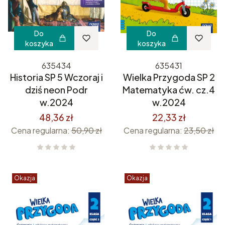
Do
Do
koszyka
koszyka
635434
635431
Historia SP 5 Wczoraj i
Wielka Przygoda SP 2
dziś neon Podr
Matematyka ćw. cz.4
w.2024
w.2024
48,36 zł
22,33 zł
Cena regularna:
50,90 zł
Cena regularna:
23,50 zł
Okazja
Okazja