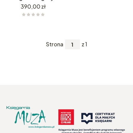
Cena
390,00 zł
Strona
z 1