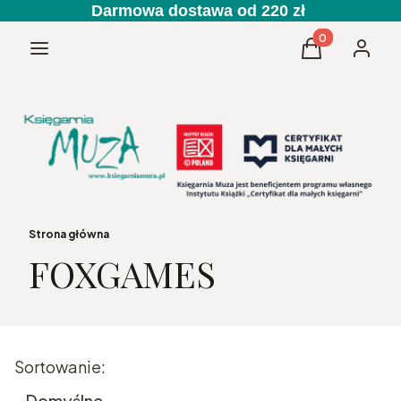
Darmowa dostawa od 220 zł
Produkty w kos
Menu
Koszyk
Zaloguj 
Strona główna
FOXGAMES
Lista produktów
Sortowanie:
Domyślne