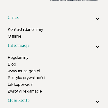
Linki w stopce
O nas
Kontakt i dane firmy
O firmie
Informacje
Regulaminy
Blog
www.muza.gda.pl
Polityka prywatności
Jak kupować?
Zwroty i reklamacje
Moje konto