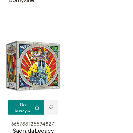
Do
koszyka
665788 [25594827]
Sagrada Legacy