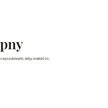
ępny
z wyszukiwarki, żeby znaleźć to,