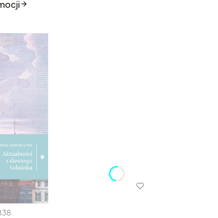
mocji
838