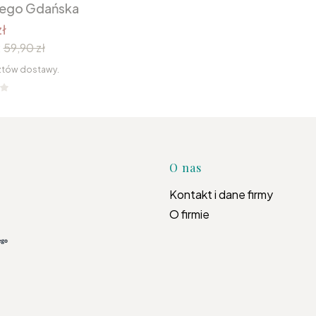
nego Gdańska
ł
:
59,90 zł
ztów dostawy.
Linki w s
O nas
Kontakt i dane firmy
O firmie