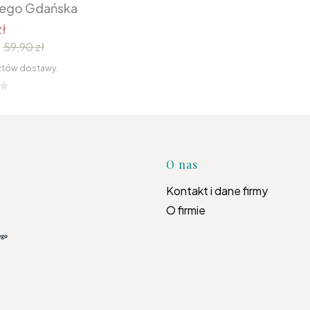
nego Gdańska
ł
:
59,90 zł
ztów dostawy.
Linki w s
O nas
Kontakt i dane firmy
O firmie