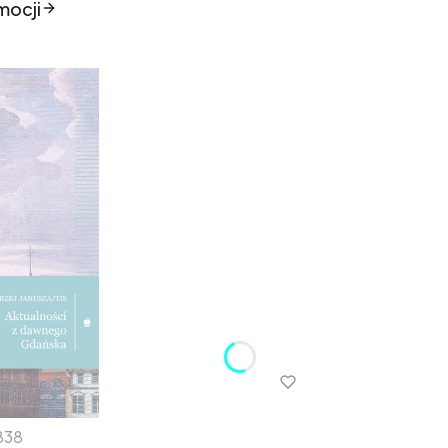
mocji
838