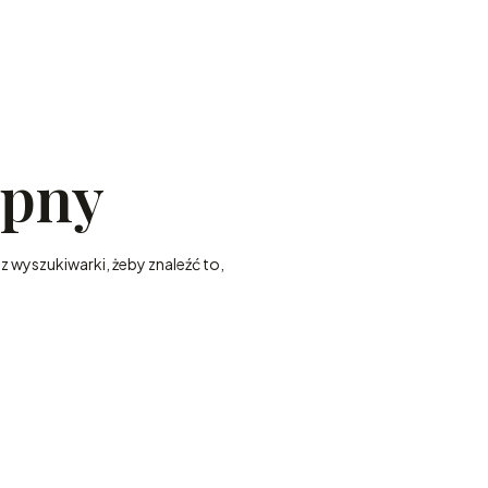
ępny
z wyszukiwarki, żeby znaleźć to,