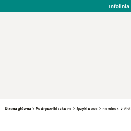
Infolini
Strona główna
Podręczniki szkolne
Języki obce
niemiecki
ABC