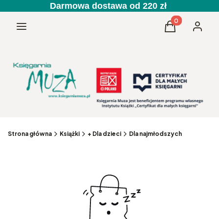
Darmowa dostawa od 220 zł
Produkty w kos
Menu
Koszyk
Zaloguj 
Strona główna
Książki
+ Dla dzieci
Dla najmłodszych