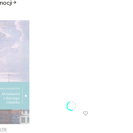
mocji
838