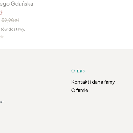
nego Gdańska
ł
:
59,90 zł
ztów dostawy.
Linki w s
O nas
Kontakt i dane firmy
O firmie