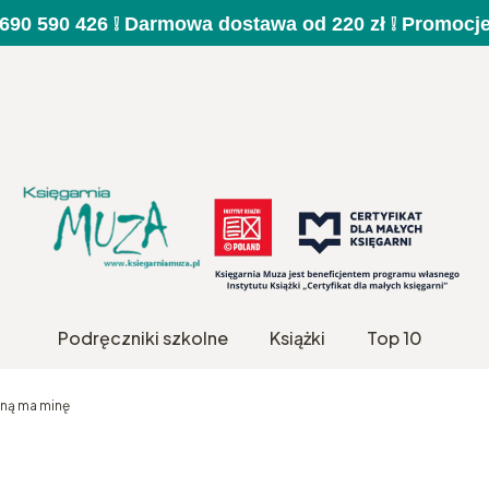
a 690 590 426 ❕ Darmowa dostawa od 220 zł ❕ Promocj
Podręczniki szkolne
Książki
Top 10
dną ma minę