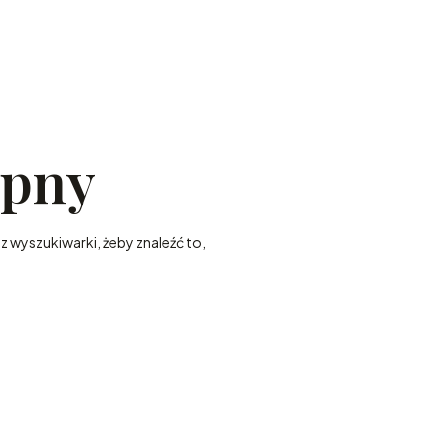
ępny
z wyszukiwarki, żeby znaleźć to,