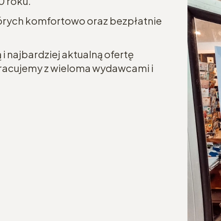
0 roku.
tórych komfortowo oraz bezpłatnie
i najbardziej aktualną ofertę
łpracujemy z wieloma wydawcami i