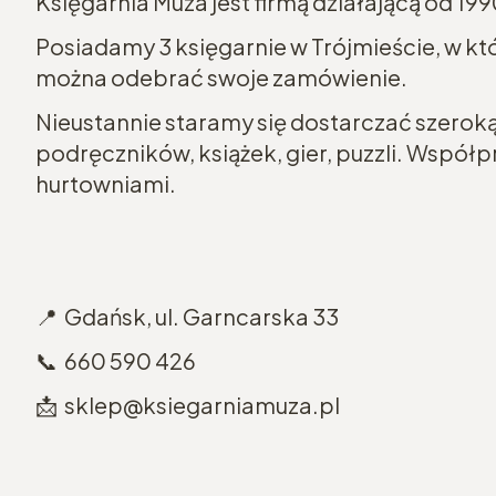
Księgarnia Muza jest firmą działającą od 199
Posiadamy 3 księgarnie w Trójmieście, w k
można odebrać swoje zamówienie.
Nieustannie staramy się dostarczać szeroką 
podręczników, książek, gier, puzzli. Wspó
hurtowniami.
📍 Gdańsk, ul. Garncarska 33
📞 660 590 426
📩 sklep@ksiegarniamuza.pl