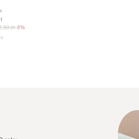
A
ł
2,50 zł
-8%