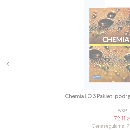
Chemia LO 3 Pakiet: podrę
WSIP
72,11 z
Cena regularna:
7