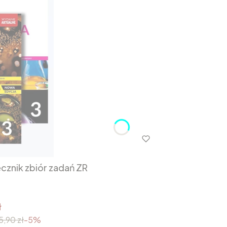
cznik zbiór zadań ZR
ł
5,90 zł
-5%