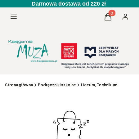
Darmowa dostawa od 220 zł
Produkty w kos
Menu
Koszyk
Zaloguj 
Strona główna
Podręczniki szkolne
Liceum, Technikum